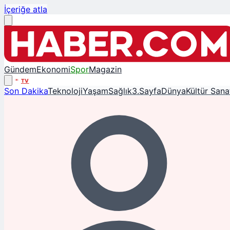
İçeriğe atla
Gündem
Ekonomi
Spor
Magazin
TV
Son Dakika
Teknoloji
Yaşam
Sağlık
3.Sayfa
Dünya
Kültür Sana