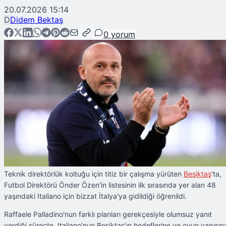
20.07.2026 15:14
D
Didem Bektaş
0
yorum
Teknik direktörlük koltuğu için titiz bir çalışma yürüten
Beşiktaş
'ta,
Futbol Direktörü Önder Özen'in listesinin ilk sırasında yer alan 48
yaşındaki Italiano için bizzat İtalya'ya gidildiği öğrenildi.
Raffaele Palladino'nun farklı planları gerekçesiyle olumsuz yanıt
verdiği süreçte, Italiano'nun Beşiktaş'ın hedeflerine ve oyun yapısın