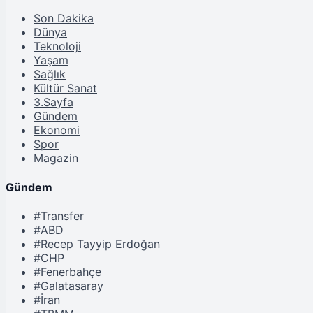
Son Dakika
Dünya
Teknoloji
Yaşam
Sağlık
Kültür Sanat
3.Sayfa
Gündem
Ekonomi
Spor
Magazin
Gündem
#Transfer
#ABD
#Recep Tayyip Erdoğan
#CHP
#Fenerbahçe
#Galatasaray
#İran