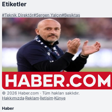
Etiketler
#
Teknik Direktör
#
Sergen Yalçın
#
Beşiktaş
Şu An Okunan
Beşiktaş'ta Sergen Yalçın'ın Yerini Dolduracak İsim Netleşti: Vincenzo
Italiano ile Görüşmelerde Sona Doğru!
©
2026
Haber.com · Tüm hakları saklıdır.
Hakkımızda
·
Reklam
·
İletişim
·
Künye
Haber