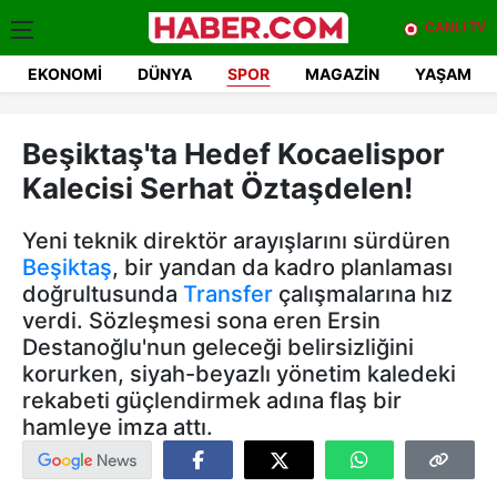
CANLI TV
EKONOMI
DÜNYA
SPOR
MAGAZIN
YAŞAM
Beşiktaş'ta Hedef Kocaelispor
Kalecisi Serhat Öztaşdelen!
Yeni teknik direktör arayışlarını sürdüren
Beşiktaş
, bir yandan da kadro planlaması
doğrultusunda
Transfer
çalışmalarına hız
verdi. Sözleşmesi sona eren Ersin
Destanoğlu'nun geleceği belirsizliğini
korurken, siyah-beyazlı yönetim kaledeki
rekabeti güçlendirmek adına flaş bir
hamleye imza attı.