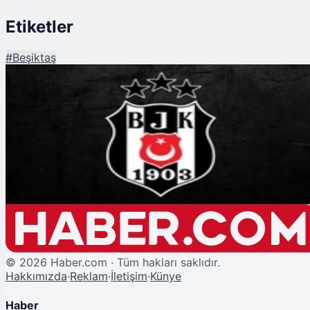
Etiketler
#
Beşiktaş
Şu An Okunan
Beşiktaş'ta Divan Kurulu Toplantısı Yarın Yapılacak
©
2026
Haber.com · Tüm hakları saklıdır.
Hakkımızda
·
Reklam
·
İletişim
·
Künye
Haber