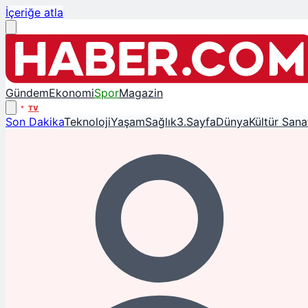
İçeriğe atla
Gündem
Ekonomi
Spor
Magazin
TV
Son Dakika
Teknoloji
Yaşam
Sağlık
3.Sayfa
Dünya
Kültür Sana