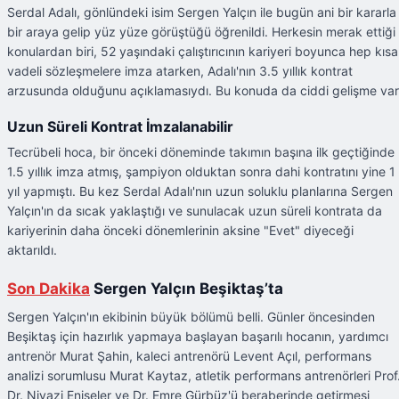
Serdal Adalı, gönlündeki isim Sergen Yalçın ile bugün ani bir kararla
bir araya gelip yüz yüze görüştüğü öğrenildi. Herkesin merak ettiği
konulardan biri, 52 yaşındaki çalıştırıcının kariyeri boyunca hep kısa
vadeli sözleşmelere imza atarken, Adalı'nın 3.5 yıllık kontrat
arzusunda olduğunu açıklamasıydı. Bu konuda da ciddi gelişme var
Uzun Süreli Kontrat İmzalanabilir
Tecrübeli hoca, bir önceki döneminde takımın başına ilk geçtiğinde
1.5 yıllık imza atmış, şampiyon olduktan sonra dahi kontratını yine 1
yıl yapmıştı. Bu kez Serdal Adalı'nın uzun soluklu planlarına Sergen
Yalçın'ın da sıcak yaklaştığı ve sunulacak uzun süreli kontrata da
kariyerinin daha önceki dönemlerinin aksine "Evet" diyeceği
aktarıldı.
Son Dakika
Sergen Yalçın Beşiktaş’ta
Sergen Yalçın'ın ekibinin büyük bölümü belli. Günler öncesinden
Beşiktaş için hazırlık yapmaya başlayan başarılı hocanın, yardımcı
antrenör Murat Şahin, kaleci antrenörü Levent Açıl, performans
analizi sorumlusu Murat Kaytaz, atletik performans antrenörleri Prof
Dr. Niyazi Eniseler ve Dr. Emre Gürbüz'ü beraberinde getirmesi