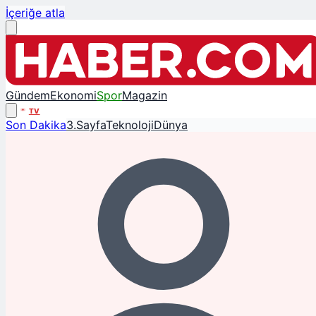
İçeriğe atla
Gündem
Ekonomi
Spor
Magazin
TV
Son Dakika
3.Sayfa
Teknoloji
Dünya