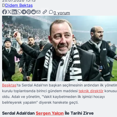
20.07.2026 15:13
D
Didem Bektaş
0
yorum
Beşiktaş
'ta Serdal Adalı'nın başkan seçilmesinin ardından ilk yöneti
kurulu toplantısında birinci gündem maddesi
teknik direktör
konusu
oldu. Adalı ve yönetim, "Vakit kaybetmeden ilk işimizi hocayı
belirleyerek yapalım" diyerek harekete geçti.
Serdal Adalı'dan
Sergen Yalçın
İle Tarihi Zirve