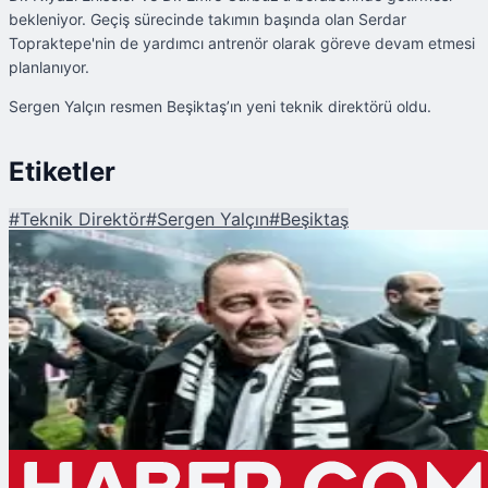
bekleniyor. Geçiş sürecinde takımın başında olan Serdar
Topraktepe'nin de yardımcı antrenör olarak göreve devam etmesi
planlanıyor.
Sergen Yalçın resmen Beşiktaş’ın yeni teknik direktörü oldu.
Etiketler
#
Teknik Direktör
#
Sergen Yalçın
#
Beşiktaş
Şu An Okunan
Beşiktaş'ın Yeni Teknik Direktörü Sergen Yalçın Oldu!