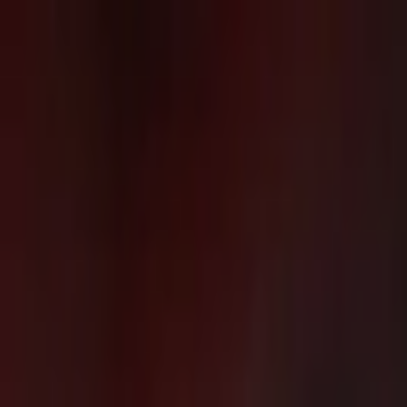
İçeriğe atla
Gündem
Ekonomi
Spor
Magazin
TV
Son Dakika
3.Sayfa
Teknoloji
Dünya