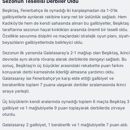
Sezonun Tesellisi Derbiler Oldu
Beşiktaş, Fenerbahçe ile oynadığı iki karşılaşmadan da 1-0'lık
galibiyetlerle ayrılarak rakibine karşı net bir üstünlük sağladı. Hem
Kadıköy’de hem de kendi sahasında alınan bu galibiyetler, Beşiktaş
taraftarına sezonun hayal kırıklıkları arasında önemli bir teselli oldu.
Özellikle savunma disiplini ve maçlardaki stratejik oyun planı, siyah
beyazlıların galibiyetlerinde belirleyici oldu.
Sezonun ilk yarısında Galatasaray’a 2-1 mağlup olan Beşiktaş, ikinci
devrede aynı skorla rövanşı alarak derbilerde dengeyi sağladı. Bu
sonuç, Beşiktaş’ın üç büyükler arasındaki rekabette puan farkını
koruyarak derbi karnesinde liderliği almasına yardımcı oldu.
Galatasaray ise Fenerbahçe’ye karşı elde ettiği galibiyet ve
beraberlikle toplam 7 puana ulaşarak derbiler sıralamasında ikinci
sıraya yerleşti.
Üç büyüklerin kendi aralarında oynadığı toplam 6 maçta Beşiktaş 3
galibiyet ve 1 mağlubiyetle 9 puan toplayarak derbilerde zirveye
oturdu.
Galatasaray 2 galibiyet, 1 beraberlik ve 1 mağlubiyetle 7 puan aldı.