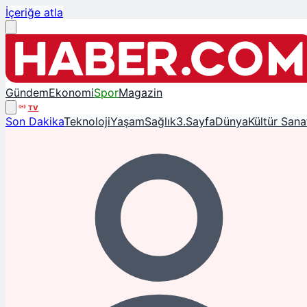
İçeriğe atla
Gündem
Ekonomi
Spor
Magazin
TV
Son Dakika
Teknoloji
Yaşam
Sağlık
3.Sayfa
Dünya
Kültür Sana