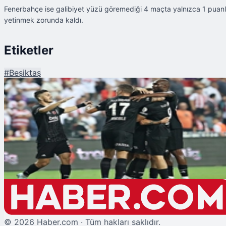
Fenerbahçe ise galibiyet yüzü göremediği 4 maçta yalnızca 1 puan
yetinmek zorunda kaldı.
Etiketler
#
Beşiktaş
Şu An Okunan
Beşiktaş, Derbilerde Ezeli Rakiplerine Karşı Zirvede
©
2026
Haber.com · Tüm hakları saklıdır.