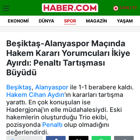
CANLI TV
EKONOMI
DÜNYA
SPOR
MAGAZIN
YAŞAM
Beşiktaş-Alanyaspor Maçında
Hakem Kararı Yorumcuları İkiye
Ayırdı: Penaltı Tartışması
Büyüdü
Beşiktaş
,
Alanyaspor
ile 1-1 berabere kaldı.
Hakem
Cihan Aydın
'ın kararları tartışma
yarattı. En çok konuşulan ise
Hadergjonaj'ın elle müdahalesiydi. Eski
hakemlerin oluşturduğu Trio ekibi,
pozisyonda
Penaltı
olup olmadığını
değerlendirdi.