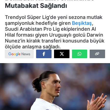
Mutabakat Sağlandı
Trendyol Süper Lig'de yeni sezona mutlak
şampiyonluk hedefiyle giren
Beşiktaş
,
Suudi Arabistan Pro Lig ekiplerinden Al
Hilal forması giyen Uruguaylı golcü Darwin
Nunez'in kiralık transferi konusunda büyük
ölçüde anlaşma sağladı.