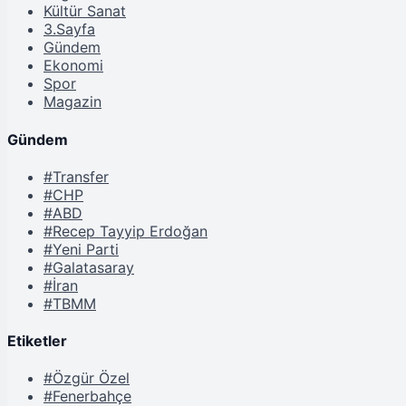
Kültür Sanat
3.Sayfa
Gündem
Ekonomi
Spor
Magazin
Gündem
#Transfer
#CHP
#ABD
#Recep Tayyip Erdoğan
#Yeni Parti
#Galatasaray
#İran
#TBMM
Etiketler
#Özgür Özel
#Fenerbahçe