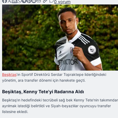
0
yorum
Beşiktaş
'ın Sportif Direktörü Serdar Topraktepe liderliğindeki
yönetim, ara transfer dönemi için harekete geçti.
Beşiktaş, Kenny Tete'yi Radarına Aldı
Beşiktaş'ın hedefindeki tecrübeli sağ bek Kenny Tete'nin takımında
ayrılmak istediği belirtildi ve Siyah-beyazlılar oyuncuyu transfer
listesine ekledi.