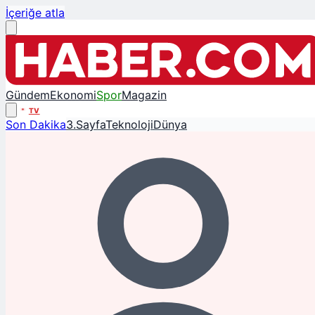
İçeriğe atla
Gündem
Ekonomi
Spor
Magazin
TV
Son Dakika
3.Sayfa
Teknoloji
Dünya