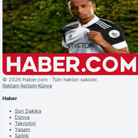
Şu An Okunan
Beşiktaş'a Premier Lig'den Tecrübeli Sağ Bek!
©
2026
Haber.com · Tüm hakları saklıdır.
Reklam
·
İletişim
·
Künye
Haber
Son Dakika
Dünya
Teknoloji
Yaşam
Sağlık