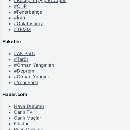
#Recep Tayyip Erdoğan
#CHP
#Fenerbahçe
#İran
#Galatasaray
#TBMM
Etiketler
#AK Parti
#Terör
#Orman Yangınları
#Deprem
#Orman Yangını
#Yeni Parti
Haber.com
Hava Durumu
Canlı TV
Canlı Maçlar
Fikstür
Puan Durumu