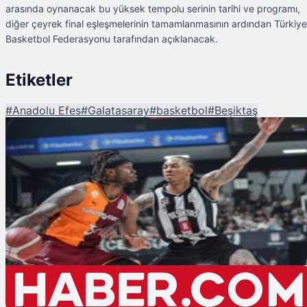
arasında oynanacak bu yüksek tempolu serinin tarihi ve programı,
diğer çeyrek final eşleşmelerinin tamamlanmasının ardından Türkiye
Basketbol Federasyonu tarafından açıklanacak.
Etiketler
#
Anadolu Efes
#
Galatasaray
#
basketbol
#
Beşiktaş
Şu An Okunan
Basketbol Süper Ligi Play-Off: Yarı Finale İlk Biletler Anadolu Efes ve
Beşiktaş'ın!