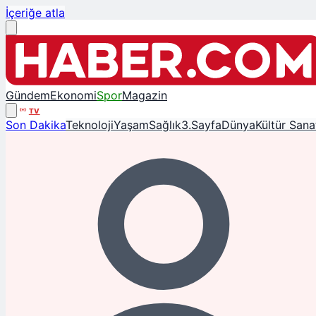
İçeriğe atla
Gündem
Ekonomi
Spor
Magazin
TV
Son Dakika
Teknoloji
Yaşam
Sağlık
3.Sayfa
Dünya
Kültür Sana