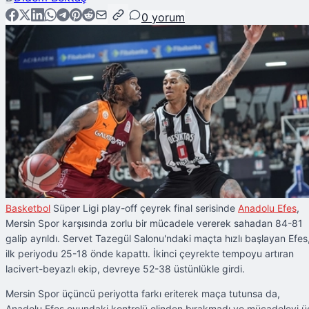
0
yorum
Basketbol
Süper Ligi play-off çeyrek final serisinde
Anadolu Efes
,
Mersin Spor karşısında zorlu bir mücadele vererek sahadan 84-81
galip ayrıldı. Servet Tazegül Salonu'ndaki maçta hızlı başlayan Efes
ilk periyodu 25-18 önde kapattı. İkinci çeyrekte tempoyu artıran
lacivert-beyazlı ekip, devreye 52-38 üstünlükle girdi.
Mersin Spor üçüncü periyotta farkı eriterek maça tutunsa da,
Anadolu Efes oyundaki kontrolü elinden bırakmadı ve mücadeleyi ü