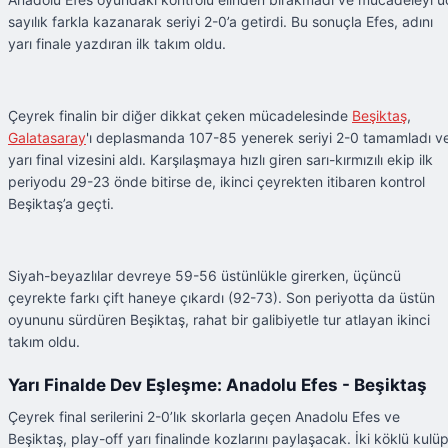
sayılık farkla kazanarak seriyi 2-0’a getirdi. Bu sonuçla Efes, adını
yarı finale yazdıran ilk takım oldu.
Çeyrek finalin bir diğer dikkat çeken mücadelesinde
Beşiktaş
,
Galatasaray
'ı deplasmanda 107-85 yenerek seriyi 2-0 tamamladı v
yarı final vizesini aldı. Karşılaşmaya hızlı giren sarı-kırmızılı ekip ilk
periyodu 29-23 önde bitirse de, ikinci çeyrekten itibaren kontrol
Beşiktaş’a geçti.
Siyah-beyazlılar devreye 59-56 üstünlükle girerken, üçüncü
çeyrekte farkı çift haneye çıkardı (92-73). Son periyotta da üstün
oyununu sürdüren Beşiktaş, rahat bir galibiyetle tur atlayan ikinci
takım oldu.
Yarı Finalde Dev Eşleşme: Anadolu Efes - Beşiktaş
Çeyrek final serilerini 2-0’lık skorlarla geçen Anadolu Efes ve
Beşiktaş, play-off yarı finalinde kozlarını paylaşacak. İki köklü kulü