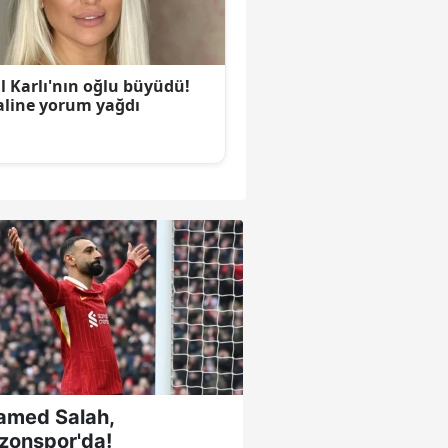
med Salah,
zonspor'da!