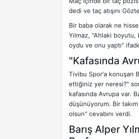
Maç içinde bir taç pozi
dedi ve taç atışını Gözt
Bir baba olarak ne hisse
Yılmaz, "Ahlaki boyutu,
oydu ve onu yaptı" ifade
"Kafasında Avr
Tivibu Spor'a konuşan Ba
ettiğiniz yer neresi?" s
kafasında Avrupa var. Ba
düşünüyorum. Bir takım
olsun" cevabını verdi.
Barış Alper Yı