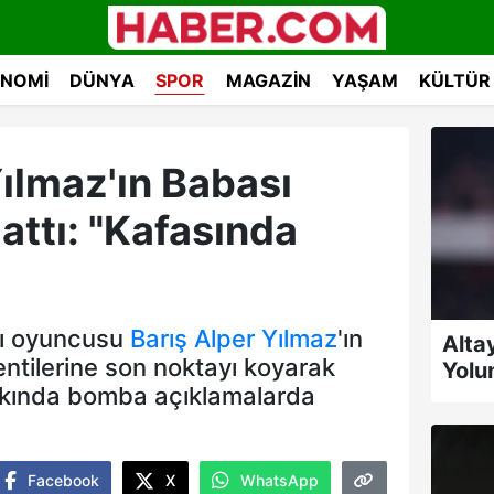
NOMI
DÜNYA
SPOR
MAGAZIN
YAŞAM
KÜLTÜR
Yılmaz'ın Babası
attı: "Kafasında
ılı oyuncusu
Barış Alper Yılmaz
'ın
Alta
ntilerine son noktayı koyarak
Yolu
kkında bomba açıklamalarda
Facebook
X
WhatsApp