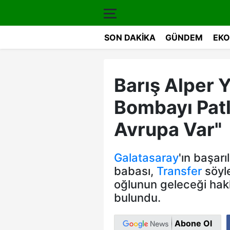
SON DAKIKA
GÜNDEM
EKO
Barış Alper 
Bombayı Patl
Avrupa Var"
Galatasaray
'ın başar
babası,
Transfer
söyle
oğlunun geleceği ha
bulundu.
Abone Ol