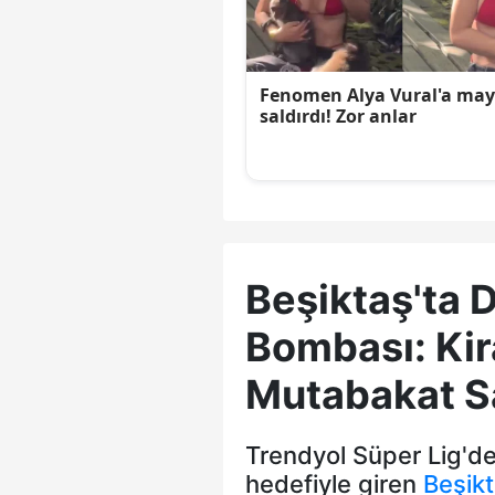
Beşiktaş'ta 
Bombası: Kir
Mutabakat S
Trendyol Süper Lig'd
hedefiyle giren
Beşik