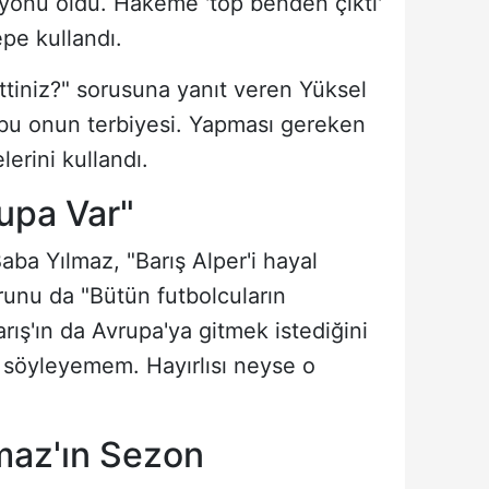
syonu oldu. Hakeme 'top benden çıktı'
epe kullandı.
ttiniz?" sorusuna yanıt veren Yüksel
 bu onun terbiyesi. Yapması gereken
lerini kullandı.
upa Var"
ba Yılmaz, "Barış Alper'i hayal
orunu da "Bütün futbolcuların
rış'ın da Avrupa'ya gitmek istediğini
 söyleyemem. Hayırlısı neyse o
lmaz'ın Sezon