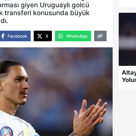
forması giyen Uruguaylı golcü
ık transferi konusunda büyük
dı.
Facebook
X
WhatsApp
Alta
Yolu