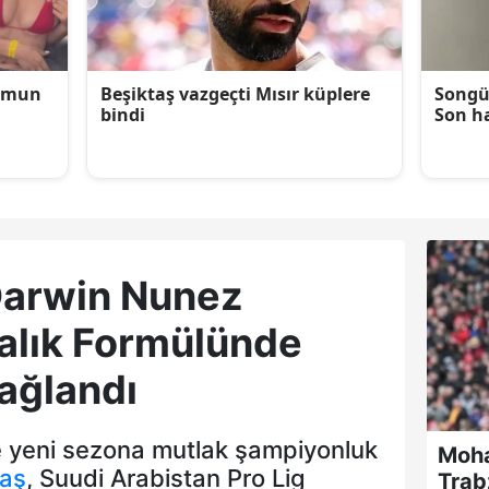
Darwin Nunez
alık Formülünde
ağlandı
e yeni sezona mutlak şampiyonluk
Moha
taş
, Suudi Arabistan Pro Lig
Trab