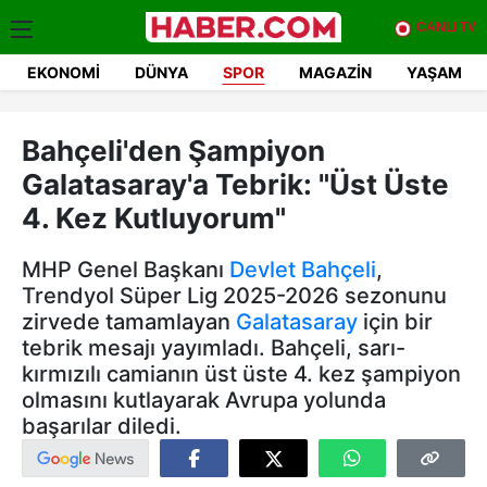
CANLI TV
EKONOMI
DÜNYA
SPOR
MAGAZIN
YAŞAM
Bahçeli'den Şampiyon
Galatasaray'a Tebrik: "Üst Üste
4. Kez Kutluyorum"
MHP Genel Başkanı
Devlet Bahçeli
,
Trendyol Süper Lig 2025-2026 sezonunu
zirvede tamamlayan
Galatasaray
için bir
tebrik mesajı yayımladı. Bahçeli, sarı-
kırmızılı camianın üst üste 4. kez şampiyon
olmasını kutlayarak Avrupa yolunda
başarılar diledi.