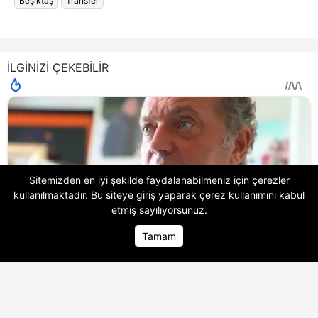
Beşiktaş
Transfer
İLGİNİZİ ÇEKEBİLİR
Sitemizden en iyi şekilde faydalanabilmeniz için çerezler
kullanılmaktadır. Bu siteye giriş yaparak
çerez kullanımını
kabul
etmiş sayılıyorsunuz.
Tamam
Ana Sayfa
Ana Sayfa
Foto Galeri
Foto Galeri
Video Galeri
Video Galeri