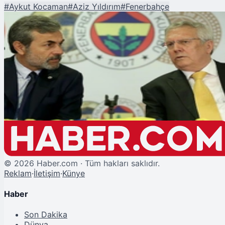
#
Aykut Kocaman
#
Aziz Yıldırım
#
Fenerbahçe
Şu An Okunan
Aziz Yıldırım'ın A Planı Değişiyor mu? Aykut Kocaman ve Van Bommel
Sürprizi!
©
2026
Haber.com · Tüm hakları saklıdır.
Reklam
·
İletişim
·
Künye
Haber
Son Dakika
Dünya