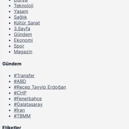
Teknoloji
Yaşam
Sağlık
Kültür Sanat
3.Sayfa
Gündem
Ekonomi
Spor
Magazin
Gündem
#Transfer
#ABD
#Recep Tayyip Erdoğan
#CHP
#Fenerbahçe
#Galatasaray
#İran
#TBMM
Etiketler