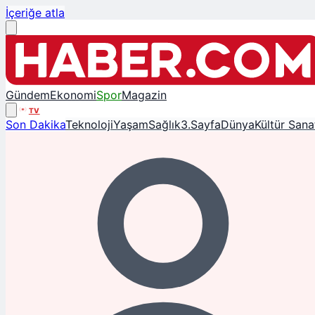
İçeriğe atla
Gündem
Ekonomi
Spor
Magazin
TV
Son Dakika
Teknoloji
Yaşam
Sağlık
3.Sayfa
Dünya
Kültür Sana