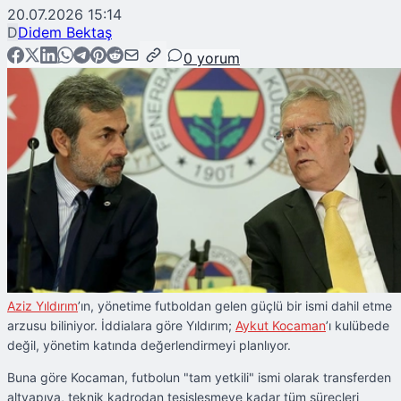
20.07.2026 15:14
D
Didem Bektaş
0
yorum
Aziz Yıldırım
’ın, yönetime futboldan gelen güçlü bir ismi dahil etme
arzusu biliniyor. İddialara göre Yıldırım;
Aykut Kocaman
’ı kulübede
değil, yönetim katında değerlendirmeyi planlıyor.
Buna göre Kocaman, futbolun "tam yetkili" ismi olarak transferden
altyapıya, teknik kadrodan tesisleşmeye kadar tüm süreçleri