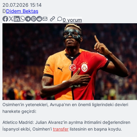
20.07.2026 15:14
D
Didem Bektaş
0
yorum
Osimhen’in yetenekleri, Avrupa’nın en önemli liglerindeki devleri
harekete geçirdi:
Atletico Madrid: Julian Alvarez’in ayrılma ihtimalini değerlendiren
İspanyol ekibi, Osimhen’i
transfer
listesinin en başına koydu.