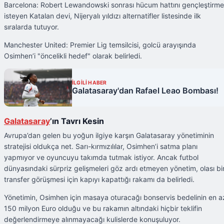
Barcelona: Robert Lewandowski sonrası hücum hattını gençleştirm
isteyen Katalan devi, Nijeryalı yıldızı alternatifler listesinde ilk
sıralarda tutuyor.
Manchester United: Premier Lig temsilcisi, golcü arayışında
Osimhen’i "öncelikli hedef" olarak belirledi.
İLGİLİ HABER
Galatasaray'dan Rafael Leao Bombası!
Galatasaray
’ın Tavrı Kesin
Avrupa’dan gelen bu yoğun ilgiye karşın Galatasaray yönetiminin
stratejisi oldukça net. Sarı-kırmızılılar, Osimhen’i satma planı
yapmıyor ve oyuncuyu takımda tutmak istiyor. Ancak futbol
dünyasındaki sürpriz gelişmeleri göz ardı etmeyen yönetim, olası bi
transfer görüşmesi için kapıyı kapattığı rakamı da belirledi.
Yönetimin, Osimhen için masaya oturacağı bonservis bedelinin en a
150 milyon Euro olduğu ve bu rakamın altındaki hiçbir teklifin
değerlendirmeye alınmayacağı kulislerde konuşuluyor.