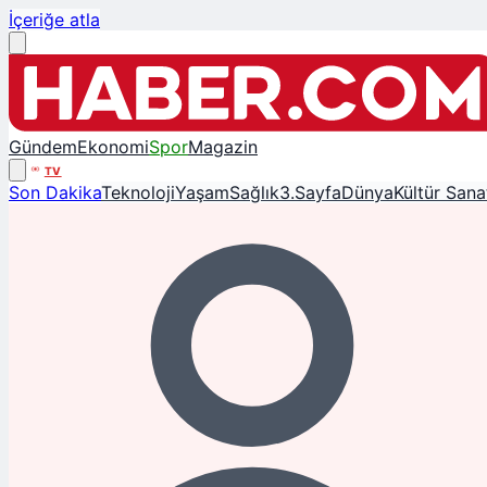
İçeriğe atla
Gündem
Ekonomi
Spor
Magazin
TV
Son Dakika
Teknoloji
Yaşam
Sağlık
3.Sayfa
Dünya
Kültür Sana