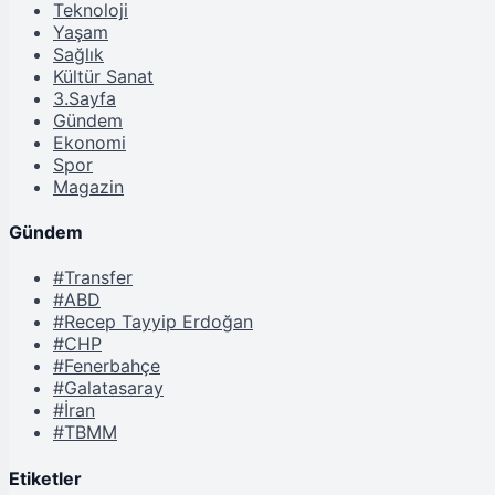
Teknoloji
Yaşam
Sağlık
Kültür Sanat
3.Sayfa
Gündem
Ekonomi
Spor
Magazin
Gündem
#Transfer
#ABD
#Recep Tayyip Erdoğan
#CHP
#Fenerbahçe
#Galatasaray
#İran
#TBMM
Etiketler