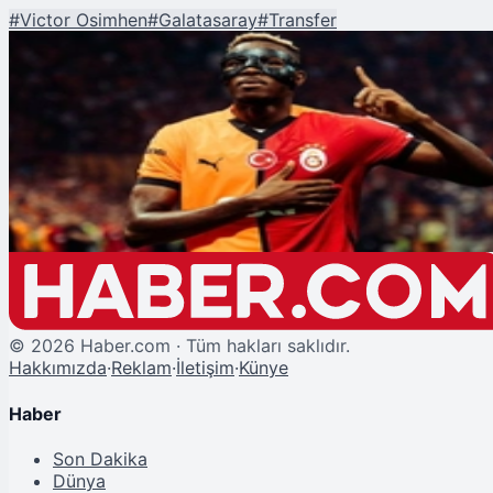
#
Victor Osimhen
#
Galatasaray
#
Transfer
Şu An Okunan
Avrupa Devleri Osimhen'e Kancayı Taktı! Galatasaray'ın Tavrı Net
©
2026
Haber.com · Tüm hakları saklıdır.
Hakkımızda
·
Reklam
·
İletişim
·
Künye
Haber
Son Dakika
Dünya