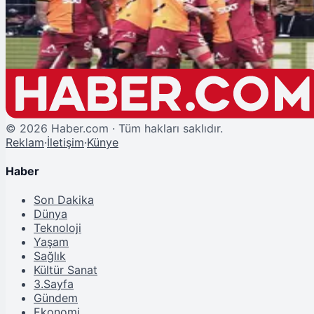
Aslantepe'de Bu Akşam Hedef 26. Kupa!
©
2026
Haber.com · Tüm hakları saklıdır.
Reklam
·
İletişim
·
Künye
Haber
Son Dakika
Dünya
Teknoloji
Yaşam
Sağlık
Kültür Sanat
3.Sayfa
Gündem
Ekonomi