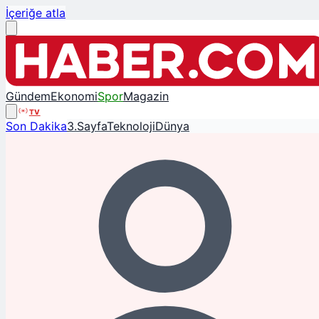
İçeriğe atla
Gündem
Ekonomi
Spor
Magazin
TV
Son Dakika
3.Sayfa
Teknoloji
Dünya