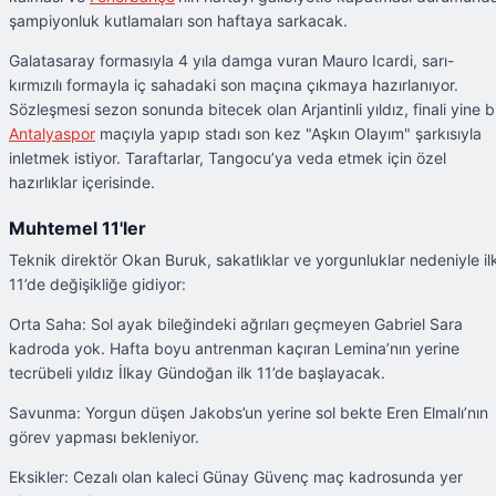
şampiyonluk kutlamaları son haftaya sarkacak.
Galatasaray formasıyla 4 yıla damga vuran Mauro Icardi, sarı-
kırmızılı formayla iç sahadaki son maçına çıkmaya hazırlanıyor.
Sözleşmesi sezon sonunda bitecek olan Arjantinli yıldız, finali yine b
Antalyaspor
maçıyla yapıp stadı son kez "Aşkın Olayım" şarkısıyla
inletmek istiyor. Taraftarlar, Tangocu’ya veda etmek için özel
hazırlıklar içerisinde.
Muhtemel 11'ler
Teknik direktör Okan Buruk, sakatlıklar ve yorgunluklar nedeniyle il
11’de değişikliğe gidiyor:
Orta Saha: Sol ayak bileğindeki ağrıları geçmeyen Gabriel Sara
kadroda yok. Hafta boyu antrenman kaçıran Lemina’nın yerine
tecrübeli yıldız İlkay Gündoğan ilk 11’de başlayacak.
Savunma: Yorgun düşen Jakobs’un yerine sol bekte Eren Elmalı’nın
görev yapması bekleniyor.
Eksikler: Cezalı olan kaleci Günay Güvenç maç kadrosunda yer