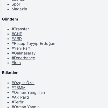
Spor
Magazin
Gündem
#Transfer
#CHP
#ABD
#Recep Tayyip Erdoğan
#Yeni Parti
#Galatasaray
#Fenerbahçe
#İran
Etiketler
#Özgür Özel
#TBMM
#Orman Yangınları
#AK Parti
#Terör
#Orman Yangını