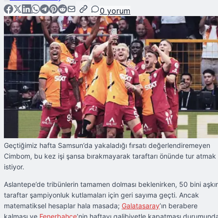
0
yorum
Geçtiğimiz hafta Samsun’da yakaladığı fırsatı değerlendiremeyen
Cimbom, bu kez işi şansa bırakmayarak taraftarı önünde tur atmak
istiyor.
Aslantepe’de tribünlerin tamamen dolması beklenirken, 50 bini aşkı
taraftar şampiyonluk kutlamaları için geri sayıma geçti. Ancak
matematiksel hesaplar hala masada;
Galatasaray
’ın berabere
kalması ve
Fenerbahçe
’nin haftayı galibiyetle kapatması durumund