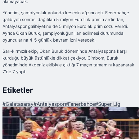
alamayacak.
Yönetim, şampiyonluk yolunda kesenin ağzını açtı. Fenerbahçe
galibiyeti sonrası dağıtılan 5 milyon Euro’luk primin ardından,
Antalyaspor galibiyetine de 5 milyon Euro ek prim sözü verildi.
Ayrıca Okan Buruk, şampiyonluğun ilan edilmesi durumunda
oyuncularına 4-5 günlük bayram izni verecek.
Sarı-kırmızılı ekip, Okan Buruk döneminde Antalyaspor’a karşı
kurduğu büyük üstünlükle dikkat çekiyor. Cimbom, Buruk
yönetiminde Akdeniz ekibiyle çıktığı 7 maçın tamamını kazanarak
7'de 7 yaptı.
Etiketler
#
Galatasaray
#
Antalyaspor
#
Fenerbahçe
#
Süper Lig
Şu An Okunan