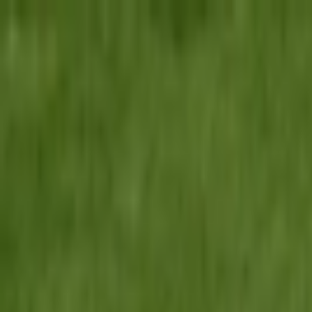
İçeriğe atla
Gündem
Ekonomi
Spor
Magazin
TV
Son Dakika
Teknoloji
Yaşam
Sağlık
3.Sayfa
Dünya
Kültür Sana