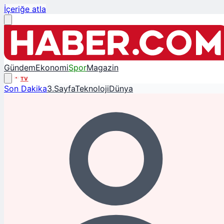
İçeriğe atla
Gündem
Ekonomi
Spor
Magazin
TV
Son Dakika
3.Sayfa
Teknoloji
Dünya