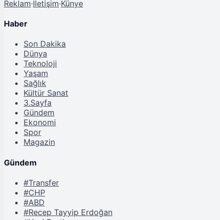
Reklam
·
İletişim
·
Künye
Haber
Son Dakika
Dünya
Teknoloji
Yaşam
Sağlık
Kültür Sanat
3.Sayfa
Gündem
Ekonomi
Spor
Magazin
Gündem
#Transfer
#CHP
#ABD
#Recep Tayyip Erdoğan