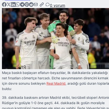
0
yorum
Maça baskılı başlayan eflatun-beyazlılar, ilk dakikalarda yakaladığı
net fırsatları cömertçe harcadı. Elche savunmasının direncini kırmak
için devre sonunu bekleyen
Real Madrid
, aradığı golü duran toplarl
buldu:
39. dakikada baskısını artıran Madrid ekibi, tecrübeli stoperi Antoni
Rüdiger’in golüyle 1-0 öne geçti. 44. dakikada ilk golün moraliyle
oyunun kontrolünü tamamen ele alan ev sahibi, Fede Valverde’nin ş