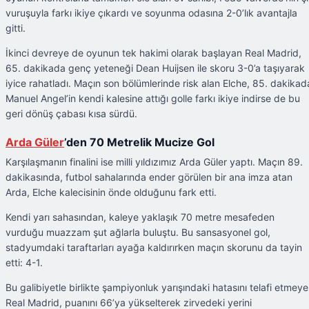
vuruşuyla farkı ikiye çıkardı ve soyunma odasına 2-0’lık avantajla
gitti.
İkinci devreye de oyunun tek hakimi olarak başlayan Real Madrid,
65. dakikada genç yeteneği Dean Huijsen ile skoru 3-0’a taşıyarak
iyice rahatladı. Maçın son bölümlerinde risk alan Elche, 85. dakikad
Manuel Angel’in kendi kalesine attığı golle farkı ikiye indirse de bu
geri dönüş çabası kısa sürdü.
Arda Güler
’den 70 Metrelik Mucize Gol
Karşılaşmanın finalini ise milli yıldızımız Arda Güler yaptı. Maçın 89.
dakikasında, futbol sahalarında ender görülen bir ana imza atan
Arda, Elche kalecisinin önde olduğunu fark etti.
Kendi yarı sahasından, kaleye yaklaşık 70 metre mesafeden
vurduğu muazzam şut ağlarla buluştu. Bu sansasyonel gol,
stadyumdaki taraftarları ayağa kaldırırken maçın skorunu da tayin
etti: 4-1.
Bu galibiyetle birlikte şampiyonluk yarışındaki hatasını telafi etmey
Real Madrid, puanını 66’ya yükselterek zirvedeki yerini