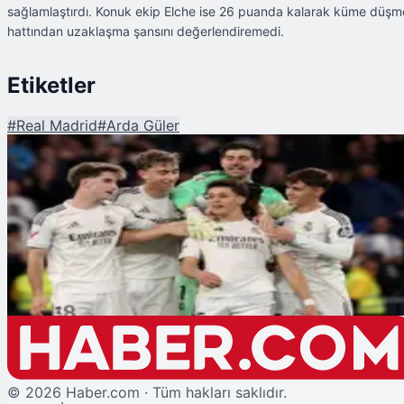
sağlamlaştırdı. Konuk ekip Elche ise 26 puanda kalarak küme düşm
hattından uzaklaşma şansını değerlendiremedi.
Etiketler
#
Real Madrid
#
Arda Güler
Şu An Okunan
Arda Güler 68 Metreden Gol Attı!
©
2026
Haber.com · Tüm hakları saklıdır.