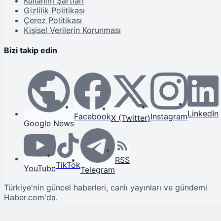
Kullanım Şartları
Gizlilik Politikası
Çerez Politikası
Kişisel Verilerin Korunması
Bizi takip edin
LinkedIn
Facebook
Instagram
X (Twitter)
Google News
RSS
TikTok
YouTube
Telegram
Türkiye'nin güncel haberleri, canlı yayınları ve gündemi
Haber.com'da.