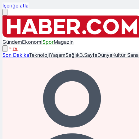
İçeriğe atla
Gündem
Ekonomi
Spor
Magazin
TV
Son Dakika
Teknoloji
Yaşam
Sağlık
3.Sayfa
Dünya
Kültür Sana