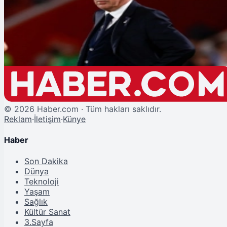
Ancelotti Gidiyor: İşte Real Madrid'in Yeni Teknik Direktörü
©
2026
Haber.com · Tüm hakları saklıdır.
Reklam
·
İletişim
·
Künye
Haber
Son Dakika
Dünya
Teknoloji
Yaşam
Sağlık
Kültür Sanat
3.Sayfa