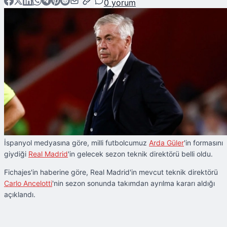
0
yorum
İspanyol medyasına göre, milli futbolcumuz
Arda Güler
'in formasını
giydiği
Real Madrid
'in gelecek sezon teknik direktörü belli oldu.
Fichajes'in haberine göre, Real Madrid'in mevcut teknik direktörü
Carlo
Ancelotti
'nin sezon sonunda takımdan ayrılma kararı aldığı
açıklandı.