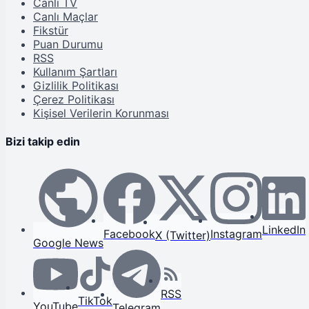
Canlı TV
Canlı Maçlar
Fikstür
Puan Durumu
RSS
Kullanım Şartları
Gizlilik Politikası
Çerez Politikası
Kişisel Verilerin Korunması
Bizi takip edin
LinkedIn
Facebook
Instagram
X (Twitter)
Google News
RSS
TikTok
YouTube
Telegram