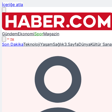
İçeriğe atla
Gündem
Ekonomi
Spor
Magazin
TV
Son Dakika
Teknoloji
Yaşam
Sağlık
3.Sayfa
Dünya
Kültür Sana