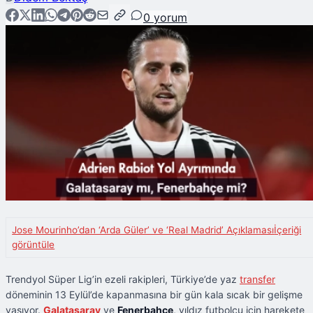
0
yorum
Jose Mourinho’dan ‘Arda Güler’ ve ‘Real Madrid’ Açıklaması
İçeriği
görüntüle
Trendyol Süper Lig’in ezeli rakipleri, Türkiye’de yaz
transfer
döneminin 13 Eylül’de kapanmasına bir gün kala sıcak bir gelişme
yaşıyor.
Galatasaray
ve
Fenerbahçe
, yıldız futbolcu için harekete