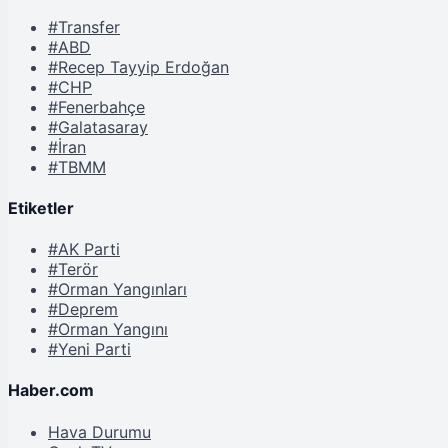
#Transfer
#ABD
#Recep Tayyip Erdoğan
#CHP
#Fenerbahçe
#Galatasaray
#İran
#TBMM
Etiketler
#AK Parti
#Terör
#Orman Yangınları
#Deprem
#Orman Yangını
#Yeni Parti
Haber.com
Hava Durumu