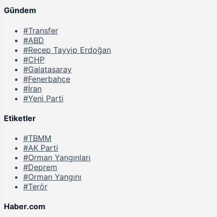
Gündem
#Transfer
#ABD
#Recep Tayyip Erdoğan
#CHP
#Galatasaray
#Fenerbahçe
#İran
#Yeni Parti
Etiketler
#TBMM
#AK Parti
#Orman Yangınları
#Deprem
#Orman Yangını
#Terör
Haber.com