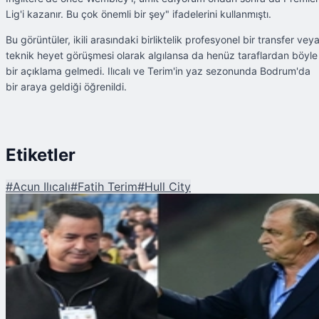
Lig'i kazanır. Bu çok önemli bir şey" ifadelerini kullanmıştı.
Bu görüntüler, ikili arasındaki birliktelik profesyonel bir transfer vey
teknik heyet görüşmesi olarak algılansa da henüz taraflardan böyle
bir açıklama gelmedi. Ilıcalı ve Terim'in yaz sezonunda Bodrum'da
bir araya geldiği öğrenildi.
Etiketler
#
Acun Ilıcalı
#
Fatih Terim
#
Hull City
Şu An Okunan
Acun Ilıcalı ve Fatih Terim'den Sürpriz Buluşma! İmparator Hull City'nin
Başına mı Geçiyor?