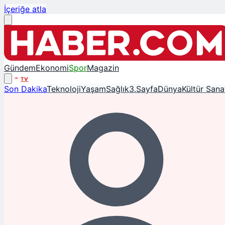
İçeriğe atla
Gündem
Ekonomi
Spor
Magazin
TV
Son Dakika
Teknoloji
Yaşam
Sağlık
3.Sayfa
Dünya
Kültür Sana