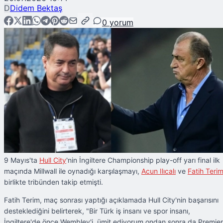
D
Didem Bektaş
0
yorum
9 Mayıs'ta
Hull City
'nin İngiltere Championship play-off yarı final ilk
maçında Millwall ile oynadığı karşılaşmayı,
Acun Ilıcalı
ve
Fatih Teri
birlikte tribünden takip etmişti.
Fatih Terim, maç sonrası yaptığı açıklamada Hull City'nin başarısını
desteklediğini belirterek, "Bir Türk iş insanı ve spor insanı,
İngiltere'de önce Wembley'i, ümit ediyorum ondan sonra da Premier