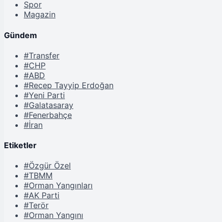
Spor
Magazin
Gündem
#Transfer
#CHP
#ABD
#Recep Tayyip Erdoğan
#Yeni Parti
#Galatasaray
#Fenerbahçe
#İran
Etiketler
#Özgür Özel
#TBMM
#Orman Yangınları
#AK Parti
#Terör
#Orman Yangını