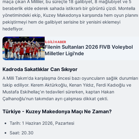
maça çıkan A Milliler, bu süreçte 18 galibiyet, 8 mağlubiyet ve 5
beraberlik elde ederek sahada istikrarlı bir görüntü çizdi. Montella
yönetimindeki ekip, Kuzey Makedonya karşısında hem oyun planını
pekiştirmeyi hem de galibiyet serisine bir yenisini eklemeyi
hedefliyor.
İLGİLİ HABER
Filenin Sultanları 2026 FIVB Voleybol
Milletler Ligi'nde
Kadroda Sakatlıklar Can Sıkıyor
A Milli Takım'da karşılaşma öncesi bazı oyuncuların sağlık durumları
takip ediliyor. Kerem Aktürkoğlu, Kenan Yıldız, Ferdi Kadıoğlu ve
Mustafa Eskihellaç’ın tedavileri sürerken, kaptan Hakan
Çalhanoğlu’nun takımdan ayrı çalışması dikkat çekti.
Türkiye - Kuzey Makedonya Maçı Ne Zaman?
Tarih: 1 Haziran 2026, Pazartesi
Saat: 20.30