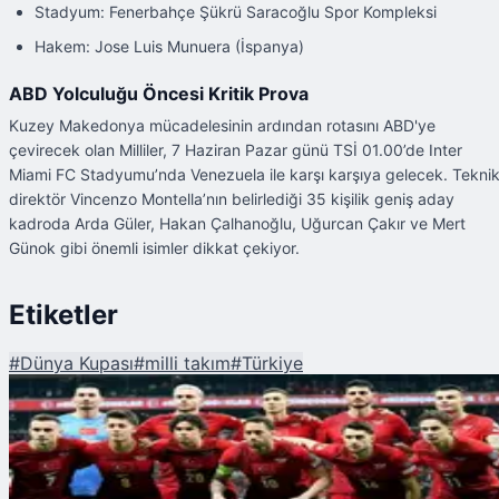
Stadyum: Fenerbahçe Şükrü Saracoğlu Spor Kompleksi
Hakem: Jose Luis Munuera (İspanya)
ABD Yolculuğu Öncesi Kritik Prova
Kuzey Makedonya mücadelesinin ardından rotasını ABD'ye
çevirecek olan Milliler, 7 Haziran Pazar günü TSİ 01.00’de Inter
Miami FC Stadyumu’nda Venezuela ile karşı karşıya gelecek. Tekni
direktör Vincenzo Montella’nın belirlediği 35 kişilik geniş aday
kadroda Arda Güler, Hakan Çalhanoğlu, Uğurcan Çakır ve Mert
Günok gibi önemli isimler dikkat çekiyor.
Etiketler
#
Dünya Kupası
#
milli takım
#
Türkiye
Şu An Okunan