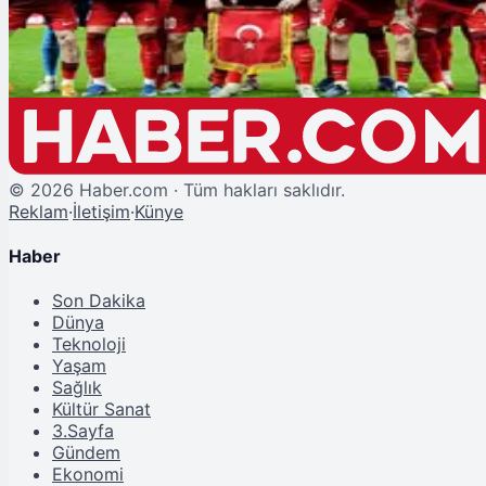
A Milliler Kadıköy'de Sahne Alıyor: Kuzey Makedonya Hazırlık Maçı Yarın!
©
2026
Haber.com · Tüm hakları saklıdır.
Reklam
·
İletişim
·
Künye
Haber
Son Dakika
Dünya
Teknoloji
Yaşam
Sağlık
Kültür Sanat
3.Sayfa
Gündem
Ekonomi