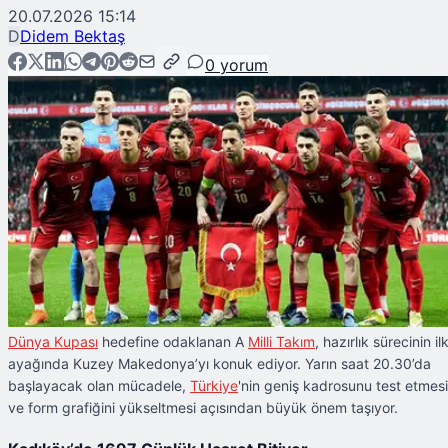
20.07.2026 15:14
D
Didem Bektaş
0
yorum
Dünya Kupası
hedefine odaklanan A
Milli Takım
, hazırlık sürecinin il
ayağında Kuzey Makedonya’yı konuk ediyor. Yarın saat 20.30’da
başlayacak olan mücadele,
Türkiye
'nin geniş kadrosunu test etmesi
ve form grafiğini yükseltmesi açısından büyük önem taşıyor.