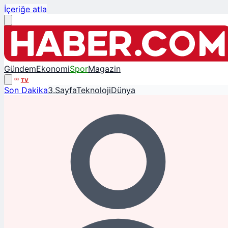
İçeriğe atla
Gündem
Ekonomi
Spor
Magazin
TV
Son Dakika
3.Sayfa
Teknoloji
Dünya