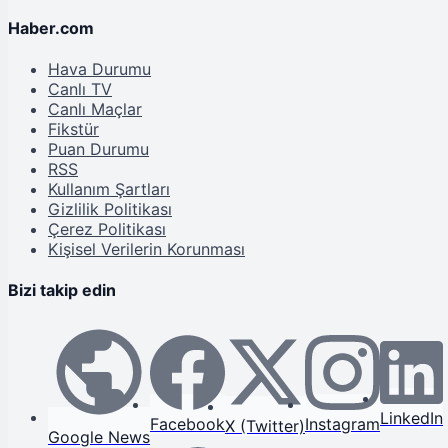
Haber.com
Hava Durumu
Canlı TV
Canlı Maçlar
Fikstür
Puan Durumu
RSS
Kullanım Şartları
Gizlilik Politikası
Çerez Politikası
Kişisel Verilerin Korunması
Bizi takip edin
LinkedIn
Facebook
Instagram
X (Twitter)
Google News