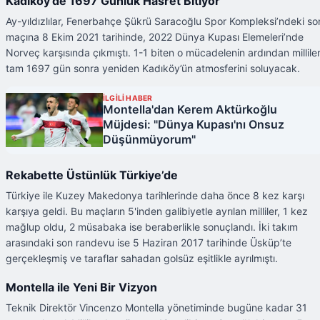
Kadıköy’de 1697 Günlük Hasret Bitiyor
Ay-yıldızlılar, Fenerbahçe Şükrü Saracoğlu Spor Kompleksi’ndeki so
maçına 8 Ekim 2021 tarihinde, 2022 Dünya Kupası Elemeleri’nde
Norveç karşısında çıkmıştı. 1-1 biten o mücadelenin ardından milliler
tam 1697 gün sonra yeniden Kadıköy’ün atmosferini soluyacak.
İLGİLİ HABER
Montella'dan Kerem Aktürkoğlu
Müjdesi: "Dünya Kupası'nı Onsuz
Düşünmüyorum"
Rekabette Üstünlük Türkiye’de
Türkiye ile Kuzey Makedonya tarihlerinde daha önce 8 kez karşı
karşıya geldi. Bu maçların 5'inden galibiyetle ayrılan milliler, 1 kez
mağlup oldu, 2 müsabaka ise beraberlikle sonuçlandı. İki takım
arasındaki son randevu ise 5 Haziran 2017 tarihinde Üsküp’te
gerçekleşmiş ve taraflar sahadan golsüz eşitlikle ayrılmıştı.
Montella ile Yeni Bir Vizyon
Teknik Direktör Vincenzo Montella yönetiminde bugüne kadar 31