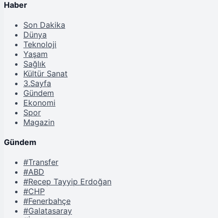
Haber
Son Dakika
Dünya
Teknoloji
Yaşam
Sağlık
Kültür Sanat
3.Sayfa
Gündem
Ekonomi
Spor
Magazin
Gündem
#Transfer
#ABD
#Recep Tayyip Erdoğan
#CHP
#Fenerbahçe
#Galatasaray