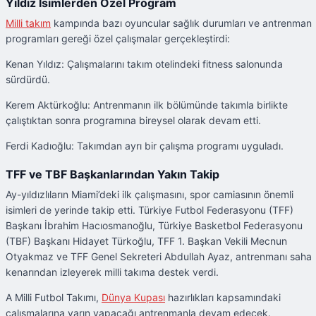
Yıldız İsimlerden Özel Program
Milli takım
kampında bazı oyuncular sağlık durumları ve antrenman
programları gereği özel çalışmalar gerçekleştirdi:
Kenan Yıldız: Çalışmalarını takım otelindeki fitness salonunda
sürdürdü.
Kerem Aktürkoğlu: Antrenmanın ilk bölümünde takımla birlikte
çalıştıktan sonra programına bireysel olarak devam etti.
Ferdi Kadıoğlu: Takımdan ayrı bir çalışma programı uyguladı.
TFF ve TBF Başkanlarından Yakın Takip
Ay-yıldızlıların Miami’deki ilk çalışmasını, spor camiasının önemli
isimleri de yerinde takip etti. Türkiye Futbol Federasyonu (TFF)
Başkanı İbrahim Hacıosmanoğlu, Türkiye Basketbol Federasyonu
(TBF) Başkanı Hidayet Türkoğlu, TFF 1. Başkan Vekili Mecnun
Otyakmaz ve TFF Genel Sekreteri Abdullah Ayaz, antrenmanı saha
kenarından izleyerek milli takıma destek verdi.
A Milli Futbol Takımı,
Dünya Kupası
hazırlıkları kapsamındaki
çalışmalarına yarın yapacağı antrenmanla devam edecek.