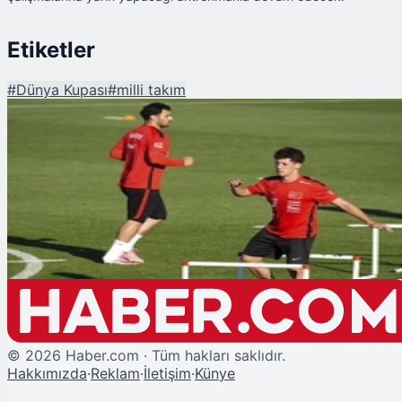
Etiketler
#
Dünya Kupası
#
milli takım
Şu An Okunan
A Milli Takım'da Miami Kampı Başladı
©
2026
Haber.com · Tüm hakları saklıdır.
Hakkımızda
·
Reklam
·
İletişim
·
Künye