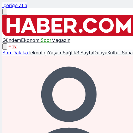
İçeriğe atla
Gündem
Ekonomi
Spor
Magazin
TV
Son Dakika
Teknoloji
Yaşam
Sağlık
3.Sayfa
Dünya
Kültür Sana