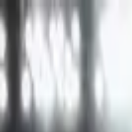
İçeriğe atla
Gündem
Ekonomi
Spor
Magazin
TV
Son Dakika
3.Sayfa
Teknoloji
Dünya