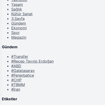
Yaşam
Sağlık
Kültür Sanat
3.Sayfa
Gündem
Ekonomi
Spor
Magazin
Gündem
#Transfer
#Recep Tayyip Erdoğan
#ABD
#Galatasaray
#Fenerbahçe
#CHP
#TBMM
#İran
Etiketler