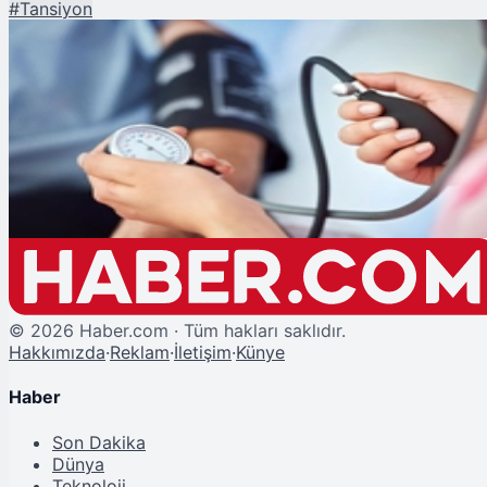
#
Tansiyon
Şu An Okunan
Yüksek Tansiyonu Kontrol Etmenin ve Hipertansiyonu Yönetmenin 6 Yolu
©
2026
Haber.com · Tüm hakları saklıdır.
Hakkımızda
·
Reklam
·
İletişim
·
Künye
Haber
Son Dakika
Dünya
Teknoloji