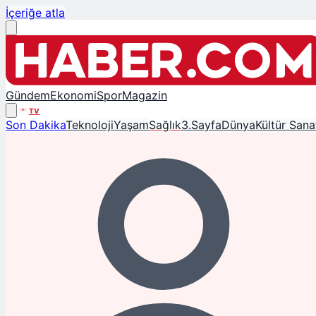
İçeriğe atla
Gündem
Ekonomi
Spor
Magazin
TV
Son Dakika
Teknoloji
Yaşam
Sağlık
3.Sayfa
Dünya
Kültür Sana