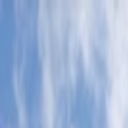
İçeriğe atla
Gündem
Ekonomi
Spor
Magazin
TV
Son Dakika
Teknoloji
Yaşam
Sağlık
3.Sayfa
Dünya
Kültür Sana