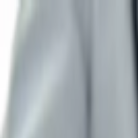
İçeriğe atla
Gündem
Ekonomi
Spor
Magazin
TV
Son Dakika
3.Sayfa
Teknoloji
Dünya