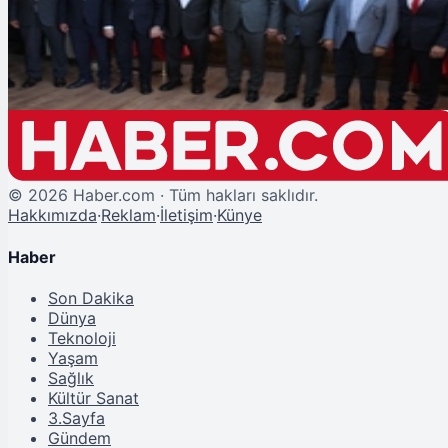
Sağlık Bakanı Memişoğlu: "Sağlıklı Kalmak İçin Hastaneleri Beklemeyin"
©
2026
Haber.com · Tüm hakları saklıdır.
Hakkımızda
·
Reklam
·
İletişim
·
Künye
Haber
Son Dakika
Dünya
Teknoloji
Yaşam
Sağlık
Kültür Sanat
3.Sayfa
Gündem