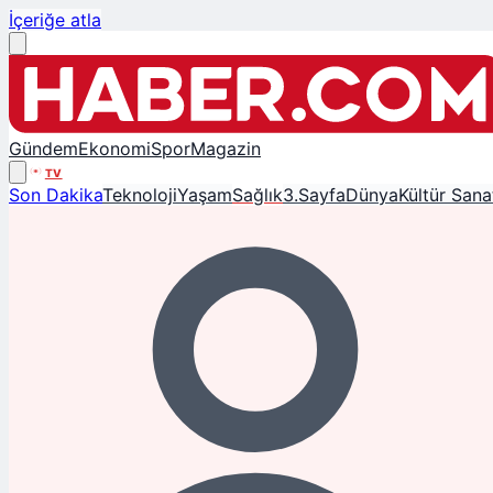
İçeriğe atla
Gündem
Ekonomi
Spor
Magazin
TV
Son Dakika
Teknoloji
Yaşam
Sağlık
3.Sayfa
Dünya
Kültür Sana