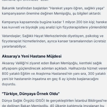
Bakanlık tarafından başlatılan "Hareket yaşını öğren, sağlıklı yaşa"
kampanyasının önemine değinen Memişoğlu, şu bilgileri aktardı:
Kampanya kapsamında bugüne kadar 1 milyon 200 bin kişi; hareke
kas kuvveti ve biyolojik yaş analizi için fizyoterapistlere yönlendirildi
Vatandaşlar; Sağlıklı Hayat Merkezlerinde diyetisyen, psikolog ve
fizyoterapist hizmetlerinden, ayrıca kanser taramalarından ücretsiz
yararlanabiliyor.
Aksaray’a Yeni Hastane Müjdesi
Aksaray Valiliği'ni ziyaret eden Bakan Memişoğlu, kentteki sağlık
altyapısını güçlendirecek adımları açıkladı. Halihazırda hizmet vere
800 yataklı Eğitim ve Araştırma Hastanesi'nin yanı sıra, 300 yataklı
yeni bir hastanenin inşaatına en geç 6 ay içinde başlanacağını
duyurdu.
"Türkiye, Dünyaya Örnek Oldu"
Dünya Sağlık Örgütü (DSÖ) ile gerçekleştirilen İstanbul Bildirgesi'ne
de değinen Bakan Memişoğlu, 40 ülkenin katılımıyla imzalanan bu