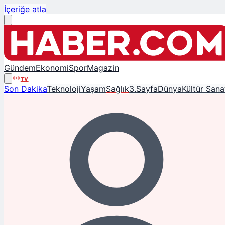
İçeriğe atla
Gündem
Ekonomi
Spor
Magazin
TV
Son Dakika
Teknoloji
Yaşam
Sağlık
3.Sayfa
Dünya
Kültür Sana