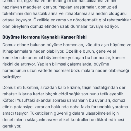
Domuz eti, egzama ve dermatit gibi cilt hastalıklarına zemin
hazırlayan maddeler içeriyor. Yapılan araştırmalar, domuz eti
tüketiminin deri hastalıklarına ve iltihaplanmalara neden olduğunu
ortaya koyuyor. Özellikle egzama ve nörodermatit gibi rahatsızlıklar
olan bireylerin domuz etinden uzak durmaları tavsiye ediliyor.
Büyüme Hormonu Kaynaklı Kanser Riski
Domuz etinde bulunan büyüme hormonları, vücutta aşırı büyüme v
iltihaplanmalara neden olabiliyor. Özellikle burun, çene ve el
kemiklerinde anormal büyümelere yol açan bu hormonlar, kanser
riskini de artırıyor. Yapılan bilimsel çalışmalarda, büyüme
hormonunun uzun vadede hücresel bozulmalara neden olabileceği
belirtiliyor.
Domuz eti tüketimi, sirozdan kalp krizine, trişin hastalığından deri
rahatsızlıklarına kadar birçok ciddi sağlık sorununu tetikleyebilir.
Köfteci Yusuf'taki skandal sonrası uzmanların bu uyarıları, domuz
etinin potansiyel zararları hakkında daha fazla farkındalık yaratma
amacı taşıyor. Tüketicilerin güvenli gıdalara ulaşabilmeleri için
denetimlerin sıklaştırılması ve etiket kontrollerine dikkat edilmesi
gerekiyor.