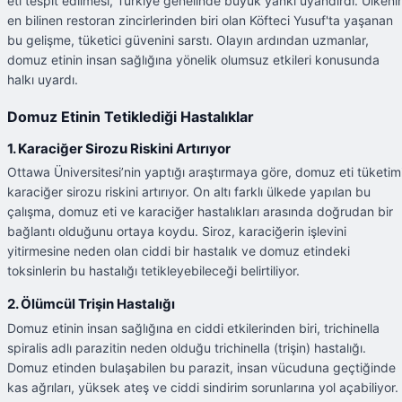
eti tespit edilmesi, Türkiye genelinde büyük yankı uyandırdı. Ülkeni
en bilinen restoran zincirlerinden biri olan Köfteci Yusuf'ta yaşanan
bu gelişme, tüketici güvenini sarstı. Olayın ardından uzmanlar,
domuz etinin insan sağlığına yönelik olumsuz etkileri konusunda
halkı uyardı.
Domuz Etinin Tetiklediği Hastalıklar
1. Karaciğer Sirozu Riskini Artırıyor
Ottawa Üniversitesi’nin yaptığı araştırmaya göre, domuz eti tüketim
karaciğer sirozu riskini artırıyor. On altı farklı ülkede yapılan bu
çalışma, domuz eti ve karaciğer hastalıkları arasında doğrudan bir
bağlantı olduğunu ortaya koydu. Siroz, karaciğerin işlevini
yitirmesine neden olan ciddi bir hastalık ve domuz etindeki
toksinlerin bu hastalığı tetikleyebileceği belirtiliyor.
2. Ölümcül Trişin Hastalığı
Domuz etinin insan sağlığına en ciddi etkilerinden biri, trichinella
spiralis adlı parazitin neden olduğu trichinella (trişin) hastalığı.
Domuz etinden bulaşabilen bu parazit, insan vücuduna geçtiğinde
kas ağrıları, yüksek ateş ve ciddi sindirim sorunlarına yol açabiliyor.