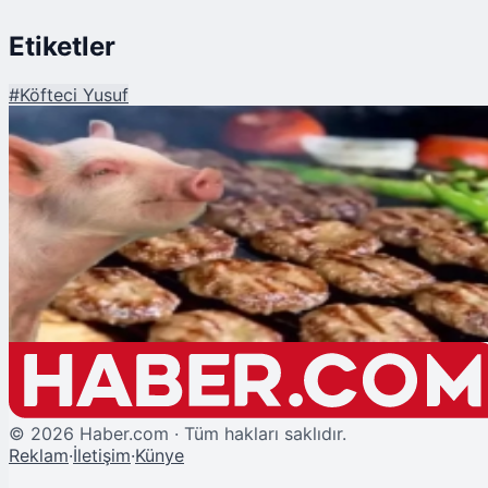
Etiketler
#
Köfteci Yusuf
Şu An Okunan
Köfteci Yusuf'taki Domuz Eti Skandalı Sonrası Uzmanlar Uyardı! Bu
Belirtileri Taşıyanlar Hastaneye Koşsun..
©
2026
Haber.com · Tüm hakları saklıdır.
Reklam
·
İletişim
·
Künye