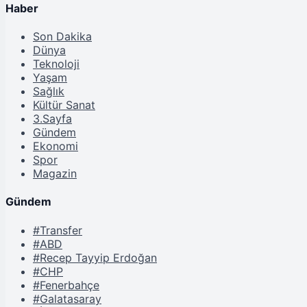
Haber
Son Dakika
Dünya
Teknoloji
Yaşam
Sağlık
Kültür Sanat
3.Sayfa
Gündem
Ekonomi
Spor
Magazin
Gündem
#Transfer
#ABD
#Recep Tayyip Erdoğan
#CHP
#Fenerbahçe
#Galatasaray