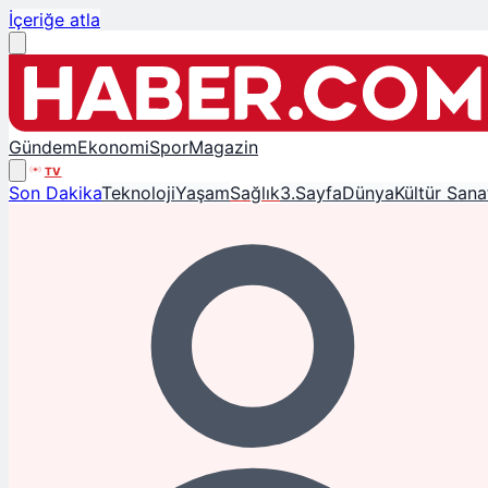
İçeriğe atla
Gündem
Ekonomi
Spor
Magazin
TV
Son Dakika
Teknoloji
Yaşam
Sağlık
3.Sayfa
Dünya
Kültür Sana