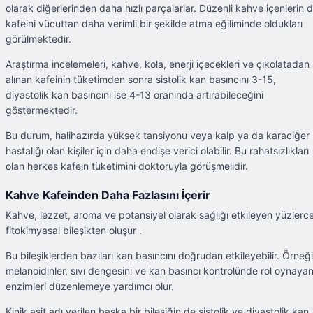
olarak diğerlerinden daha hızlı parçalarlar. Düzenli kahve içenlerin 
kafeini vücuttan daha verimli bir şekilde atma eğiliminde oldukları
görülmektedir.
Araştırma incelemeleri, kahve, kola, enerji içecekleri ve çikolatadan
alınan kafeinin tüketimden sonra sistolik kan basıncını 3-15,
diyastolik kan basıncını ise 4-13 oranında artırabileceğini
göstermektedir.
Bu durum, halihazırda yüksek tansiyonu veya kalp ya da karaciğer
hastalığı olan kişiler için daha endişe verici olabilir. Bu rahatsızlıkları
olan herkes kafein tüketimini doktoruyla görüşmelidir.
Kahve Kafeinden Daha Fazlasını İçerir
Kahve, lezzet, aroma ve potansiyel olarak sağlığı etkileyen yüzlerc
fitokimyasal bileşikten oluşur .
Bu bileşiklerden bazıları kan basıncını doğrudan etkileyebilir. Örneğ
melanoidinler, sıvı dengesini ve kan basıncı kontrolünde rol oynaya
enzimleri düzenlemeye yardımcı olur.
Kinik asit adı verilen başka bir bileşiğin de sistolik ve diyastolik kan