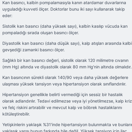
Kan basıncı, kalbin pompalamasıyla kanın atardamar duvarlarına
uyguladığı kuvveti ölçer. Doktorlar bunu iki sayı kullanarak takip
eder:
Sistolik kan basıncı (daha yüksek sayı), kalbin kasılıp vücuda kan
pompaladığı sırada oluşan basıncı ölçer.
Diyastolik kan basıncı (daha düşük sayı), kalp atışları arasında kalb
gevşediği zamanki basıncı ölçer.
Sağlıklı bir kan basıncı değeri, sistolik olarak 120 milimetre cıvanın
(mm Hg) altında ve diyastolik olarak 80 mm Hg'nin altında olmalıdır.
Kan basıncının sürekli olarak 140/90 veya daha yüksek değerlere
ulaşması yüksek tansiyon veya hipertansiyon olarak sınıflandırılır.
Hipertansiyon genellikle belirti vermediği için sessiz bir hastalık
olarak adlandırılır. Tedavi edilmezse veya iyi yönetilmezse, kalp kriz
ve felç riskini artırabilir ve mevcut kalp ve böbrek hastalıklarını
kötüleştirebilir.
Yetişkinlerin yaklaşık %31'inde hipertansiyon bulunmakta ve bunları
yaklaşık yarısı bunun farkında bile değil. Yüksek tansiyon için ilaç