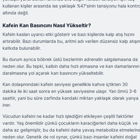
kullanan kişiler arasında ise yaklaşık %47'sinin tansiyonu hala kontro
altında değil.
Kafein Kan Basıncını Nasıl Yükseltir?
Kafein kasları uyarıcı etki gösterir ve bazı kişilerde kalp atış hızını
artırabilir. Bazı durumlarda bu, aritmi adı verilen düzensiz kalp atışı
katkıda bulunabilir.
Bu durum ayrıca böbrek üstü bezlerinin adrenalin salgılamasına da
neden olur. Bu tepki, kalbin daha hızlı atmasına ve kan damarlarının
daralmasına yol açarak kan basıncını yükseltebilir.
Kan dolaşımındaki kafein seviyesi genellikle kahve içtikten 30
dakika ile iki saat sonra en yüksek seviyesine ulaşır. Yarı ömrü 3-6
saattir, yani bu süre zarfında kandaki miktarı yaklaşık olarak yarıya
iner.
Vücudun kafeini ne kadar hızlı işlediğini etkileyen çeşitli faktörler
vardır. Yaş önemlidir çünkü çocukların karaciğerleri daha küçük ve
daha az gelişmiştir, bu da kafeini daha yavaş metabolize etmelerin
neden olur. Genetik de rol oynar, çünkü bazı insanlar kafeini doğal