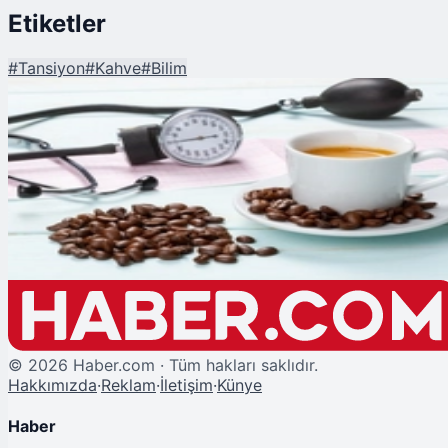
Etiketler
#
Tansiyon
#
Kahve
#
Bilim
Şu An Okunan
Kahve ve Tansiyon Arasındaki Şaşırtan Gerçek!
©
2026
Haber.com · Tüm hakları saklıdır.
Hakkımızda
·
Reklam
·
İletişim
·
Künye
Haber