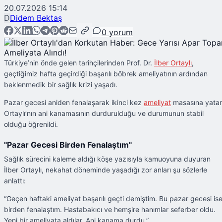
20.07.2026 15:14
D
Didem Bektaş
0
yorum
Türkiye’nin önde gelen tarihçilerinden Prof. Dr.
İlber Ortaylı
,
geçtiğimiz hafta geçirdiği başarılı böbrek ameliyatının ardından
beklenmedik bir sağlık krizi yaşadı.
Pazar gecesi aniden fenalaşarak ikinci kez
ameliyat
masasına yata
Ortaylı’nın ani kanamasının durdurulduğu ve durumunun stabil
olduğu öğrenildi.
"Pazar Gecesi Birden Fenalaştım"
Sağlık sürecini kaleme aldığı köşe yazısıyla kamuoyuna duyuran
İlber Ortaylı, nekahat döneminde yaşadığı zor anları şu sözlerle
anlattı:
“Geçen haftaki ameliyat başarılı geçti demiştim. Bu pazar gecesi is
birden fenalaştım. Hastabakıcı ve hemşire hanımlar seferber oldu.
Yeni bir ameliyata aldılar. Ani kanama durdu.”