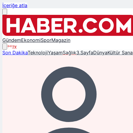
İçeriğe atla
Gündem
Ekonomi
Spor
Magazin
TV
Son Dakika
Teknoloji
Yaşam
Sağlık
3.Sayfa
Dünya
Kültür Sana