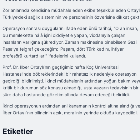
Zor anlarında kendisine müdahale eden ekibe teşekkür eden Ortaylı
Türkiye’deki sağlık sisteminin ve personelinin özverisine dikkat çekti
Operasyon sonrası duygularını ifade eden ünlü tarihçi, "O an insan,
bu memlekette hâlâ işini ciddiyetle yapan, vicdanıyla çalışan
insanların varlığına şükrediyor. Zaman makinesine binebilsem Gazi
Paşa’ya telgraf çekeceğim: 'Paşam, dört Türk kadını, ihtiyar
profesörü kurtardılar'" ifadelerini kullandı.
Prof. Dr. İlber Ortaylı’nın geçtiğimiz hafta Koç Üniversitesi
Hastanesi’nde böbreklerindeki bir rahatsızlık nedeniyle operasyon
geçirdiği bildirilmişti. İkinci müdahalenin ardından yoğun bakım vey
kritik bir durumun söz konusu olmadığı, usta yazarın tedavisinin bir
süre daha hastanede gözetim altında devam edeceği belirtildi.
İkinci operasyonun ardından ani kanamanın kontrol altına alındığı v
İlber Ortaylı’nın bilincinin açık, moralinin yerinde olduğu kaydedildi.
Etiketler