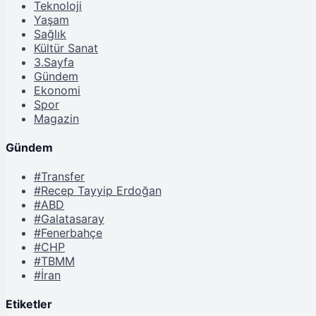
Teknoloji
Yaşam
Sağlık
Kültür Sanat
3.Sayfa
Gündem
Ekonomi
Spor
Magazin
Gündem
#Transfer
#Recep Tayyip Erdoğan
#ABD
#Galatasaray
#Fenerbahçe
#CHP
#TBMM
#İran
Etiketler