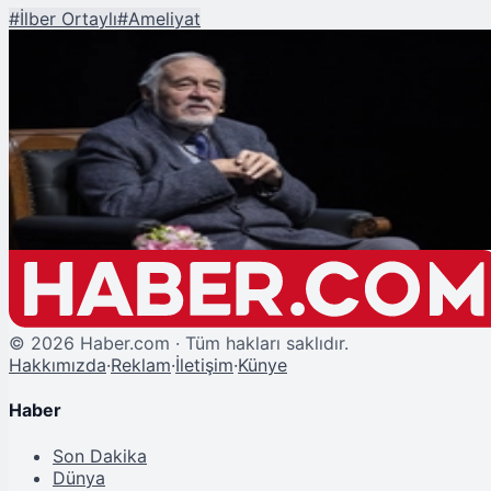
#
İlber Ortaylı
#
Ameliyat
Şu An Okunan
İlber Ortaylı'dan Korkutan Haber: Gece Yarısı Apar Topar Ameliyata Alındı!
©
2026
Haber.com · Tüm hakları saklıdır.
Hakkımızda
·
Reklam
·
İletişim
·
Künye
Haber
Son Dakika
Dünya