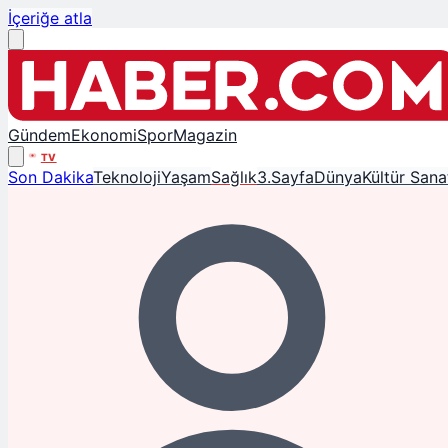
İçeriğe atla
Gündem
Ekonomi
Spor
Magazin
TV
Son Dakika
Teknoloji
Yaşam
Sağlık
3.Sayfa
Dünya
Kültür Sana