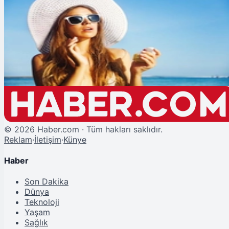
Şu An Okunan
Güneş Gözlüğü Alırken Dikkat: "Sahte Gözlük, Gözünüzü Kandırır!"
©
2026
Haber.com · Tüm hakları saklıdır.
Reklam
·
İletişim
·
Künye
Haber
Son Dakika
Dünya
Teknoloji
Yaşam
Sağlık