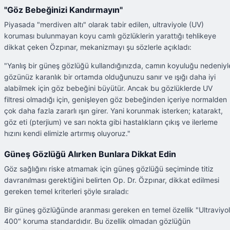
"Göz Bebeğinizi Kandırmayın"
Piyasada "merdiven altı" olarak tabir edilen, ultraviyole (UV)
koruması bulunmayan koyu camlı gözlüklerin yarattığı tehlikeye
dikkat çeken Özpınar, mekanizmayı şu sözlerle açıkladı:
"Yanlış bir güneş gözlüğü kullandığınızda, camın koyuluğu nedeniyl
gözünüz karanlık bir ortamda olduğunuzu sanır ve ışığı daha iyi
alabilmek için göz bebeğini büyütür. Ancak bu gözlüklerde UV
filtresi olmadığı için, genişleyen göz bebeğinden içeriye normalden
çok daha fazla zararlı ışın girer. Yani korunmak isterken; katarakt,
göz eti (pterjium) ve sarı nokta gibi hastalıkların çıkış ve ilerleme
hızını kendi elimizle artırmış oluyoruz."
Güneş Gözlüğü Alırken Bunlara Dikkat Edin
Göz sağlığını riske atmamak için güneş gözlüğü seçiminde titiz
davranılması gerektiğini belirten Op. Dr. Özpınar, dikkat edilmesi
gereken temel kriterleri şöyle sıraladı:
Bir güneş gözlüğünde aranması gereken en temel özellik "Ultraviyo
400" koruma standardıdır. Bu özellik olmadan gözlüğün