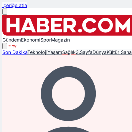
İçeriğe atla
Gündem
Ekonomi
Spor
Magazin
TV
Son Dakika
Teknoloji
Yaşam
Sağlık
3.Sayfa
Dünya
Kültür Sana