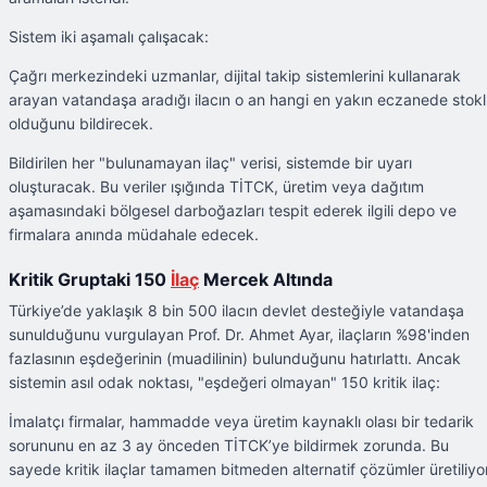
Sistem iki aşamalı çalışacak:
Çağrı merkezindeki uzmanlar, dijital takip sistemlerini kullanarak
arayan vatandaşa aradığı ilacın o an hangi en yakın eczanede stok
olduğunu bildirecek.
Bildirilen her "bulunamayan ilaç" verisi, sistemde bir uyarı
oluşturacak. Bu veriler ışığında TİTCK, üretim veya dağıtım
aşamasındaki bölgesel darboğazları tespit ederek ilgili depo ve
firmalara anında müdahale edecek.
Kritik Gruptaki 150
İlaç
Mercek Altında
Türkiye’de yaklaşık 8 bin 500 ilacın devlet desteğiyle vatandaşa
sunulduğunu vurgulayan Prof. Dr. Ahmet Ayar, ilaçların %98'inden
fazlasının eşdeğerinin (muadilinin) bulunduğunu hatırlattı. Ancak
sistemin asıl odak noktası, "eşdeğeri olmayan" 150 kritik ilaç:
İmalatçı firmalar, hammadde veya üretim kaynaklı olası bir tedarik
sorununu en az 3 ay önceden TİTCK’ye bildirmek zorunda. Bu
sayede kritik ilaçlar tamamen bitmeden alternatif çözümler üretiliyor