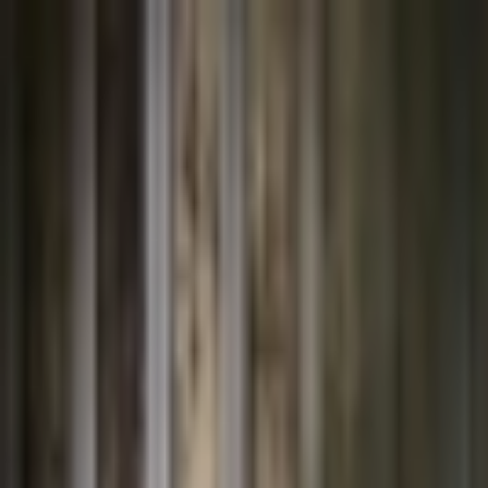
İçeriğe atla
Gündem
Ekonomi
Spor
Magazin
TV
Son Dakika
Teknoloji
Yaşam
Sağlık
3.Sayfa
Dünya
Kültür Sana