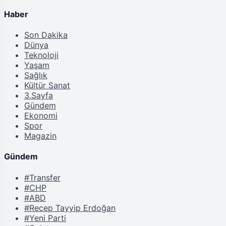
Haber
Son Dakika
Dünya
Teknoloji
Yaşam
Sağlık
Kültür Sanat
3.Sayfa
Gündem
Ekonomi
Spor
Magazin
Gündem
#Transfer
#CHP
#ABD
#Recep Tayyip Erdoğan
#Yeni Parti