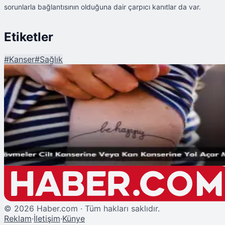
sorunlarla bağlantısının olduğuna dair çarpıcı kanıtlar da var.
Etiketler
#
Kanser
#
Sağlık
Şu An Okunan
Dövmeler Cilt Kanserine Veya Kan Kanserine Yol Açar Mı?
©
2026
Haber.com · Tüm hakları saklıdır.
Reklam
·
İletişim
·
Künye