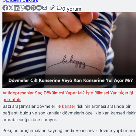
D
Didem Bektaş
0
yorum
Antidepresanlar Saç Dökülmesi Yapar Mı? İşte Bilimsel Yanıtı
İçeriği
görüntüle
Bazı araştırmalar dövmeler ile
kanser
riskinin artması arasında bir
bağlantı buldu ve son kanıtlar dövmelerin özellikle kan kanseri riskin
artırabileceğini öne sürüyor.
Peki, bu araştırmaların kaynağı nedir ve insanlar dövme yaptırmanı