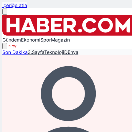
İçeriğe atla
Gündem
Ekonomi
Spor
Magazin
TV
Son Dakika
3.Sayfa
Teknoloji
Dünya