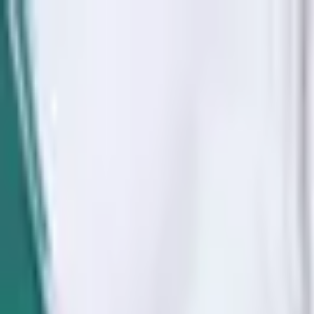
İçeriğe atla
Gündem
Ekonomi
Spor
Magazin
TV
Son Dakika
3.Sayfa
Teknoloji
Dünya