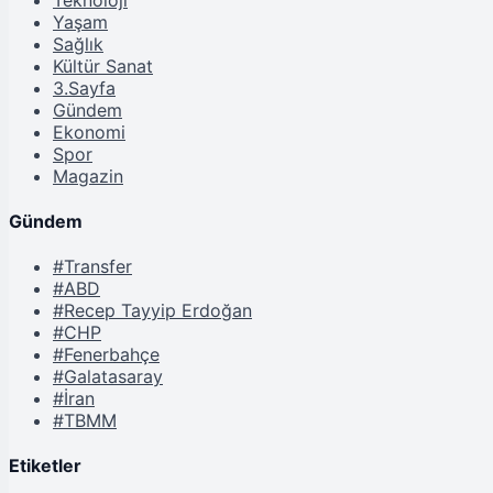
Yaşam
Sağlık
Kültür Sanat
3.Sayfa
Gündem
Ekonomi
Spor
Magazin
Gündem
#Transfer
#ABD
#Recep Tayyip Erdoğan
#CHP
#Fenerbahçe
#Galatasaray
#İran
#TBMM
Etiketler