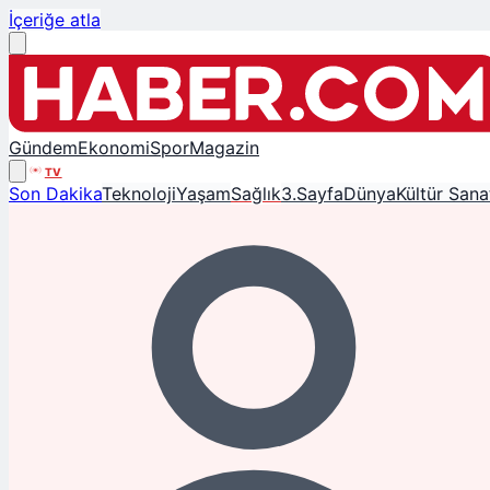
İçeriğe atla
Gündem
Ekonomi
Spor
Magazin
TV
Son Dakika
Teknoloji
Yaşam
Sağlık
3.Sayfa
Dünya
Kültür Sana