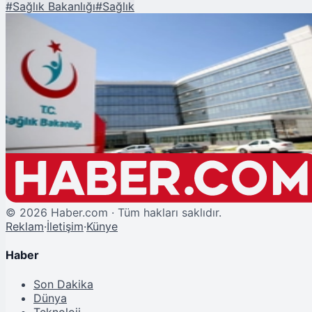
#
Sağlık Bakanlığı
#
Sağlık
Şu An Okunan
Bakanlık 291 Kozmetik Ürün Piyasadan Toplatıyor
©
2026
Haber.com · Tüm hakları saklıdır.
Reklam
·
İletişim
·
Künye
Haber
Son Dakika
Dünya
Teknoloji