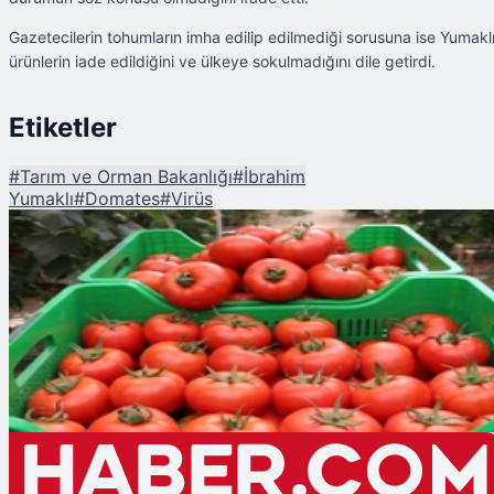
Gazetecilerin tohumların imha edilip edilmediği sorusuna ise Yumaklı
ürünlerin iade edildiğini ve ülkeye sokulmadığını dile getirdi.
Etiketler
#
Tarım ve Orman Bakanlığı
#
İbrahim
Yumaklı
#
Domates
#
Virüs
Şu An Okunan
Bakan Yumaklı'dan Virüslü Domates Tohumları İle İlgili Flaş Açıklama!