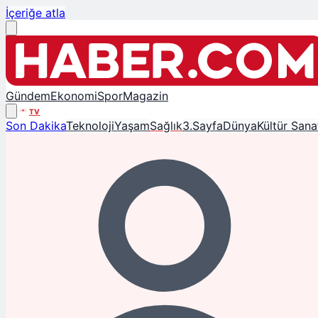
İçeriğe atla
Gündem
Ekonomi
Spor
Magazin
TV
Son Dakika
Teknoloji
Yaşam
Sağlık
3.Sayfa
Dünya
Kültür Sana