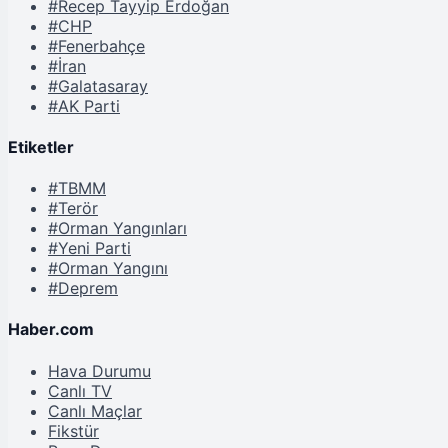
#Recep Tayyip Erdoğan
#CHP
#Fenerbahçe
#İran
#Galatasaray
#AK Parti
Etiketler
#TBMM
#Terör
#Orman Yangınları
#Yeni Parti
#Orman Yangını
#Deprem
Haber.com
Hava Durumu
Canlı TV
Canlı Maçlar
Fikstür