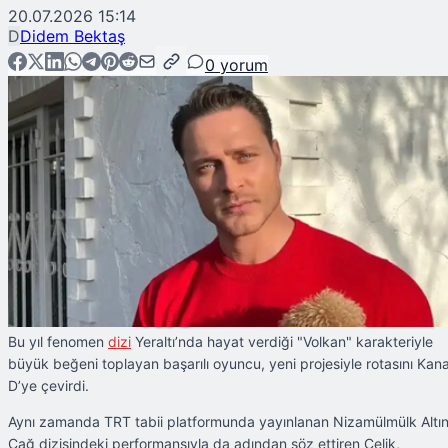
20.07.2026 15:14
D
Didem Bektaş
0
yorum
Bu yıl fenomen
dizi
Yeraltı’nda hayat verdiği "Volkan" karakteriyle
büyük beğeni toplayan başarılı oyuncu, yeni projesiyle rotasını Kana
D’ye çevirdi.
Aynı zamanda TRT tabii platformunda yayınlanan Nizamülmülk Altı
Çağ dizisindeki performansıyla da adından söz ettiren Çelik,