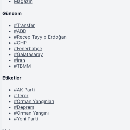
Magazin
Gündem
#Transfer
#ABD
#Recep Tayyip Erdoğan
#CHP
#Fenerbahçe
#Galatasaray
#İran
#TBMM
Etiketler
#AK Parti
#Terör
#Orman Yangınları
#Deprem
#Orman Yangını
#Yeni Parti