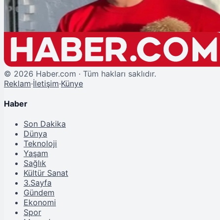
©
2026
Haber.com · Tüm hakları saklıdır.
Reklam
·
İletişim
·
Künye
Haber
Son Dakika
Dünya
Teknoloji
Yaşam
Sağlık
Kültür Sanat
3.Sayfa
Gündem
Ekonomi
Spor