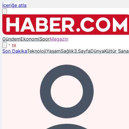
İçeriğe atla
Gündem
Ekonomi
Spor
Magazin
TV
Son Dakika
Teknoloji
Yaşam
Sağlık
3.Sayfa
Dünya
Kültür Sana