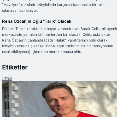
"Haysiyet" dizisinde izleyicilerin karşısına bambaşka bir rolle
çıkmaya hazırlanıyor.
Reha Özcan’ın Oğlu "Tarık" Olacak
Dizide "Tarık" karakterine hayat verecek olan Burak Çelik, hikayeni
merkezinde yer alan kilit isimlerden biri olacak. Çelik, usta aktör
Reha Özcan’ın canlandıracağı "Haluk" karakterinin oğlu olarak
izleyici karşısına çıkacak. Baba-oğul ilişkisinin dizinin tansiyonunu
nasıl etkileyeceği şimdiden merak konusu oldu.
Etiketler
#
Dizi
Şu An Okunan
Yeraltı'dan Ayrılan Burak Çelik'in Yeni Adresi Belli Oldu