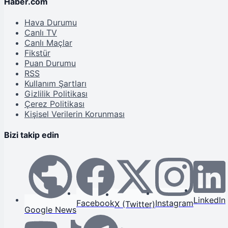
Haber.com
Hava Durumu
Canlı TV
Canlı Maçlar
Fikstür
Puan Durumu
RSS
Kullanım Şartları
Gizlilik Politikası
Çerez Politikası
Kişisel Verilerin Korunması
Bizi takip edin
LinkedIn
Facebook
Instagram
X (Twitter)
Google News