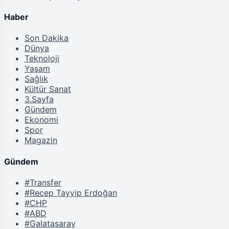
Haber
Son Dakika
Dünya
Teknoloji
Yaşam
Sağlık
Kültür Sanat
3.Sayfa
Gündem
Ekonomi
Spor
Magazin
Gündem
#Transfer
#Recep Tayyip Erdoğan
#CHP
#ABD
#Galatasaray