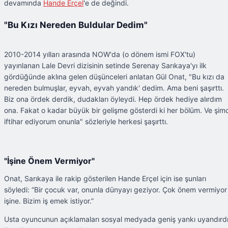
devamında
Hande Erçel
'e de değindi.
"Bu Kızı Nereden Buldular Dedim"
2010-2014 yılları arasında NOW'da (o dönem ismi FOX'tu)
yayınlanan Lale Devri dizisinin setinde Serenay Sarıkaya'yı ilk
gördüğünde aklına gelen düşünceleri anlatan Gül Onat, "Bu kızı da
nereden bulmuşlar, eyvah, eyvah yandık' dedim. Ama beni şaşırttı.
Biz ona ördek derdik, dudakları öyleydi. Hep ördek hediye alırdım
ona. Fakat o kadar büyük bir gelişme gösterdi ki her bölüm. Ve şim
iftihar ediyorum onunla" sözleriyle herkesi şaşırttı.
"İşine Önem Vermiyor"
Onat, Sarıkaya ile rakip gösterilen Hande Erçel için ise şunları
söyledi: “Bir çocuk var, onunla dünyayı geziyor. Çok önem vermiyor
işine. Bizim iş emek istiyor.”
Usta oyuncunun açıklamaları sosyal medyada geniş yankı uyandırdı