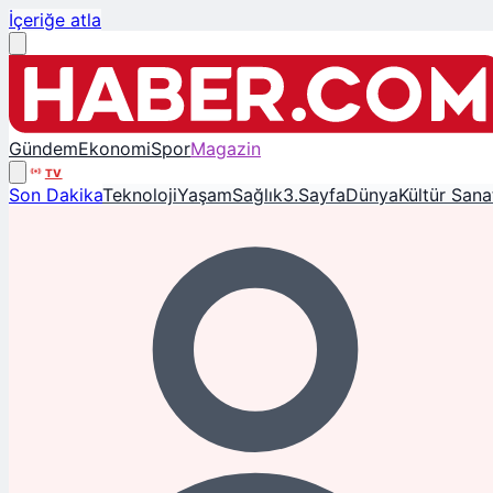
İçeriğe atla
Gündem
Ekonomi
Spor
Magazin
TV
Son Dakika
Teknoloji
Yaşam
Sağlık
3.Sayfa
Dünya
Kültür Sana