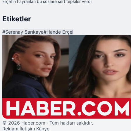
Erçel’in hayranları bu sözlere sert tepkiler verdi.
Etiketler
#
Serenay Sarıkaya
#
Hande Erçel
Şu An Okunan
Usta Oyuncudan 'Serenay Sarıkaya' ve 'Hande Erçel' Yorumu: "İşine Öne
Vermiyor"
©
2026
Haber.com · Tüm hakları saklıdır.
Reklam
·
İletişim
·
Künye