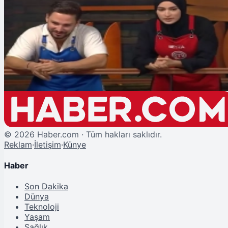
Şu An Okunan
Somer Sivrioğlu, MasterChef'te aşk yaşanıyor iddiasını yanıtladı: Onur ve
Beyza...
©
2026
Haber.com · Tüm hakları saklıdır.
Reklam
·
İletişim
·
Künye
Haber
Son Dakika
Dünya
Teknoloji
Yaşam
Sağlık