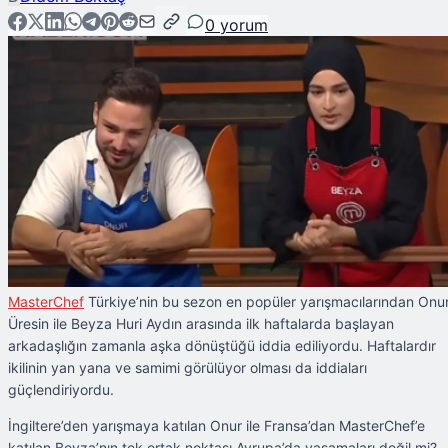
0
yorum
MasterChef
Türkiye’nin bu sezon en popüler yarışmacılarından Onu
Üresin ile Beyza Huri Aydın arasında ilk haftalarda başlayan
arkadaşlığın zamanla aşka dönüştüğü iddia ediliyordu. Haftalardır
ikilinin yan yana ve samimi görülüyor olması da iddiaları
güçlendiriyordu.
İngiltere’den yarışmaya katılan Onur ile Fransa’dan MasterChef’e
katılan Beyza’nın tek ortak noktası Avrupa’da yaşamaları değil mi?