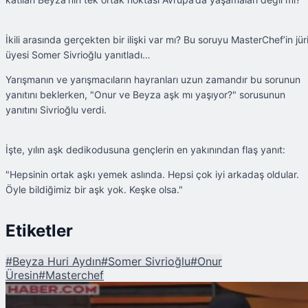
İkili arasında gerçekten bir ilişki var mı? Bu soruyu MasterChef’in jür
üyesi Somer Sivrioğlu yanıtladı…
Yarışmanın ve yarışmacıların hayranları uzun zamandır bu sorunun
yanıtını beklerken, "Onur ve Beyza aşk mı yaşıyor?" sorusunun
yanıtını Sivrioğlu verdi.
İşte, yılın aşk dedikodusuna gençlerin en yakınından flaş yanıt:
"Hepsinin ortak aşkı yemek aslında. Hepsi çok iyi arkadaş oldular.
Öyle bildiğimiz bir aşk yok. Keşke olsa."
Etiketler
#
Beyza Huri Aydın
#
Somer Sivrioğlu
#
Onur
Üresin
#
Masterchef