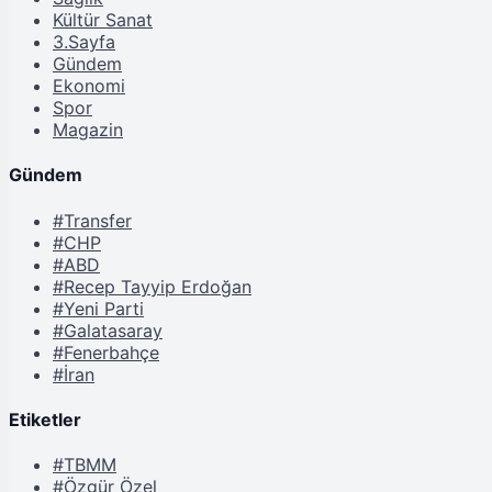
Kültür Sanat
3.Sayfa
Gündem
Ekonomi
Spor
Magazin
Gündem
#Transfer
#CHP
#ABD
#Recep Tayyip Erdoğan
#Yeni Parti
#Galatasaray
#Fenerbahçe
#İran
Etiketler
#TBMM
#Özgür Özel