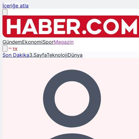
İçeriğe atla
Gündem
Ekonomi
Spor
Magazin
TV
Son Dakika
3.Sayfa
Teknoloji
Dünya