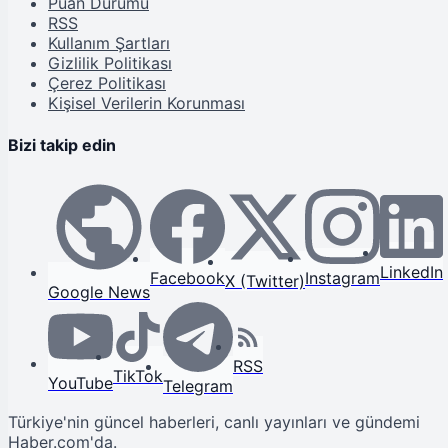
Puan Durumu
RSS
Kullanım Şartları
Gizlilik Politikası
Çerez Politikası
Kişisel Verilerin Korunması
Bizi takip edin
LinkedIn
Facebook
Instagram
X (Twitter)
Google News
RSS
TikTok
YouTube
Telegram
Türkiye'nin güncel haberleri, canlı yayınları ve gündemi
Haber.com'da.