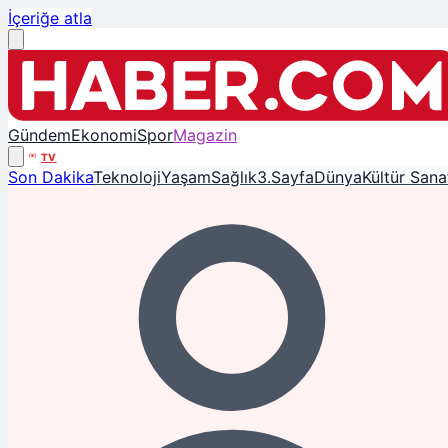
İçeriğe atla
Gündem
Ekonomi
Spor
Magazin
TV
Son Dakika
Teknoloji
Yaşam
Sağlık
3.Sayfa
Dünya
Kültür Sana