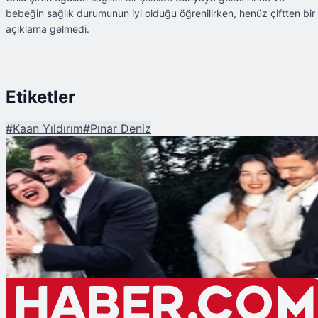
bebeğin sağlık durumunun iyi olduğu öğrenilirken, henüz çiftten bir
açıklama gelmedi.
Etiketler
#
Kaan Yıldırım
#
Pınar Deniz
Şu An Okunan
Pınar Deniz - Kaan Yıldırım Çiftinin Oğulları Dünyaya Geldi