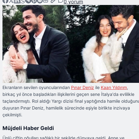
0
yorum
Ekranların sevilen oyuncularından
Pınar Deniz
ile
Kaan Yıldırım
,
birkaç yıl önce başladıkları ilişkilerini geçen sene İtalya'da evlilikle
taçlandırmıştı. Rol aldığı Yargı dizisi final yaptığında hamile olduğun
duyuran Pınar Deniz, hamilelik sürecinde eşiyle birlikte inzivaya
çekilmişti.
Müjdeli Haber Geldi
Ünlü çiftin oğulları sağlıklı bir şekilde dünyaya geldi. Anne ve