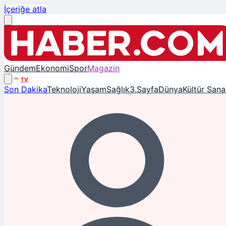
İçeriğe atla
Gündem
Ekonomi
Spor
Magazin
TV
Son Dakika
Teknoloji
Yaşam
Sağlık
3.Sayfa
Dünya
Kültür Sana