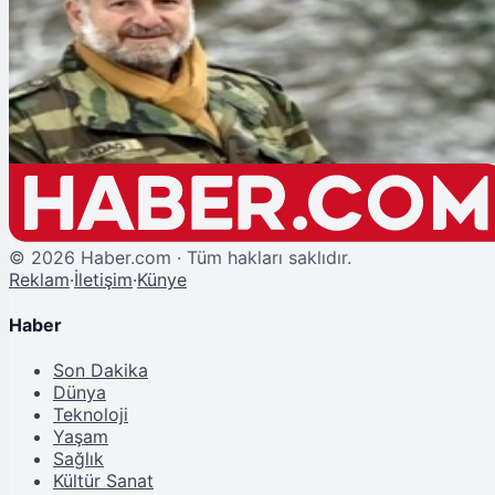
Şu An Okunan
Müge Anlı'nın Eski Eşi Burhan Akdağ Silahlı Saldırıya Uğradı
©
2026
Haber.com · Tüm hakları saklıdır.
Reklam
·
İletişim
·
Künye
Haber
Son Dakika
Dünya
Teknoloji
Yaşam
Sağlık
Kültür Sanat