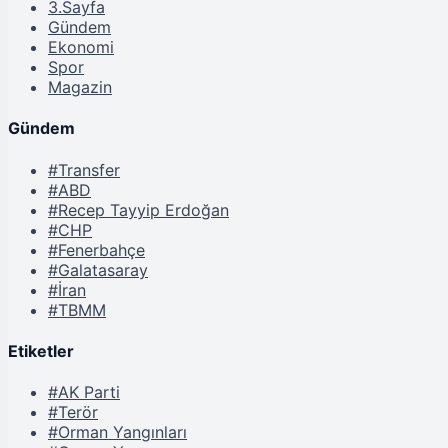
3.Sayfa
Gündem
Ekonomi
Spor
Magazin
Gündem
#Transfer
#ABD
#Recep Tayyip Erdoğan
#CHP
#Fenerbahçe
#Galatasaray
#İran
#TBMM
Etiketler
#AK Parti
#Terör
#Orman Yangınları