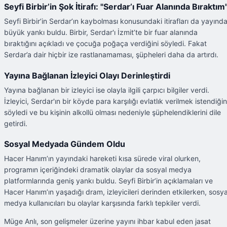
Seyfi Birbir’in Şok İtirafı: "Serdar’ı Fuar Alanında Bıraktım
Seyfi Birbir’in Serdar’ın kaybolması konusundaki itirafları da yayınd
büyük yankı buldu. Birbir, Serdar'ı İzmit’te bir fuar alanında
bıraktığını açıkladı ve çocuğa poğaça verdiğini söyledi. Fakat
Serdar’a dair hiçbir ize rastlanamaması, şüpheleri daha da artırdı.
Yayına Bağlanan İzleyici Olayı Derinleştirdi
Yayına bağlanan bir izleyici ise olayla ilgili çarpıcı bilgiler verdi.
İzleyici, Serdar'ın bir köyde para karşılığı evlatlık verilmek istendiğin
söyledi ve bu kişinin alkollü olması nedeniyle şüphelendiklerini dile
getirdi.
Sosyal Medyada Gündem Oldu
Hacer Hanım’ın yayındaki hareketi kısa sürede viral olurken,
programın içeriğindeki dramatik olaylar da sosyal medya
platformlarında geniş yankı buldu. Seyfi Birbir’in açıklamaları ve
Hacer Hanım’ın yaşadığı dram, izleyicileri derinden etkilerken, sosya
medya kullanıcıları bu olaylar karşısında farklı tepkiler verdi.
Müge Anlı, son gelişmeler üzerine yayını ihbar kabul eden jasat