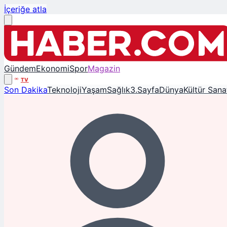
İçeriğe atla
Gündem
Ekonomi
Spor
Magazin
TV
Son Dakika
Teknoloji
Yaşam
Sağlık
3.Sayfa
Dünya
Kültür Sana