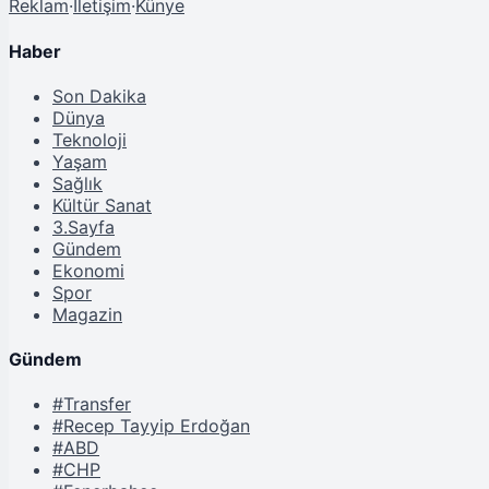
Reklam
·
İletişim
·
Künye
Haber
Son Dakika
Dünya
Teknoloji
Yaşam
Sağlık
Kültür Sanat
3.Sayfa
Gündem
Ekonomi
Spor
Magazin
Gündem
#Transfer
#Recep Tayyip Erdoğan
#ABD
#CHP