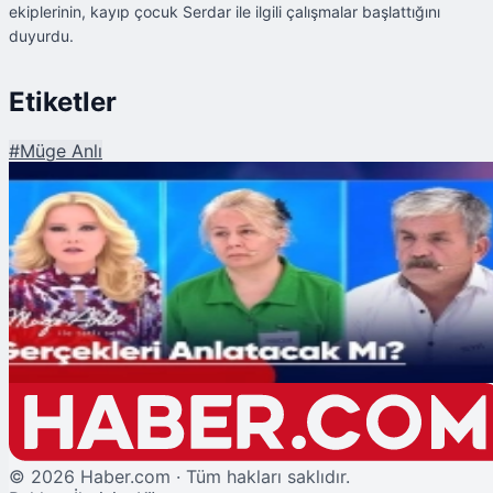
ekiplerinin, kayıp çocuk Serdar ile ilgili çalışmalar başlattığını
duyurdu.
Etiketler
#
Müge Anlı
Şu An Okunan
Müge Anlı Canlı Yayınında Talihsiz Anlar! Sosyal Medyanın Diline Düştü
©
2026
Haber.com · Tüm hakları saklıdır.