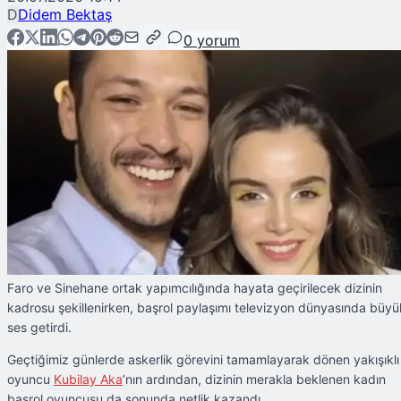
D
Didem Bektaş
0
yorum
Faro ve Sinehane ortak yapımcılığında hayata geçirilecek dizinin
kadrosu şekillenirken, başrol paylaşımı televizyon dünyasında büyü
ses getirdi.
Geçtiğimiz günlerde askerlik görevini tamamlayarak dönen yakışıklı
oyuncu
Kubilay Aka
’nın ardından, dizinin merakla beklenen kadın
başrol oyuncusu da sonunda netlik kazandı.