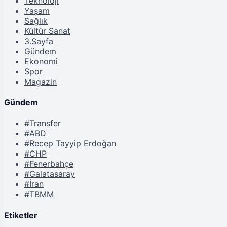
Teknoloji
Yaşam
Sağlık
Kültür Sanat
3.Sayfa
Gündem
Ekonomi
Spor
Magazin
Gündem
#Transfer
#ABD
#Recep Tayyip Erdoğan
#CHP
#Fenerbahçe
#Galatasaray
#İran
#TBMM
Etiketler