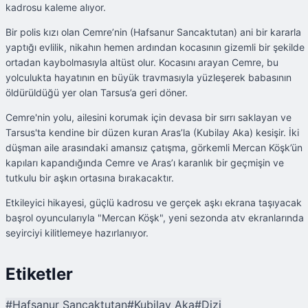
kadrosu kaleme alıyor.
Bir polis kızı olan Cemre’nin (Hafsanur Sancaktutan) ani bir kararla
yaptığı evlilik, nikahın hemen ardından kocasının gizemli bir şekilde
ortadan kaybolmasıyla altüst olur. Kocasını arayan Cemre, bu
yolculukta hayatının en büyük travmasıyla yüzleşerek babasının
öldürüldüğü yer olan Tarsus’a geri döner.
Cemre'nin yolu, ailesini korumak için devasa bir sırrı saklayan ve
Tarsus'ta kendine bir düzen kuran Aras’la (Kubilay Aka) kesişir. İki
düşman aile arasındaki amansız çatışma, görkemli Mercan Köşk’ün
kapıları kapandığında Cemre ve Aras’ı karanlık bir geçmişin ve
tutkulu bir aşkın ortasına bırakacaktır.
Etkileyici hikayesi, güçlü kadrosu ve gerçek aşkı ekrana taşıyacak
başrol oyuncularıyla "Mercan Köşk", yeni sezonda atv ekranlarında
seyirciyi kilitlemeye hazırlanıyor.
Etiketler
#
Hafsanur Sancaktutan
#
Kubilay Aka
#
Dizi