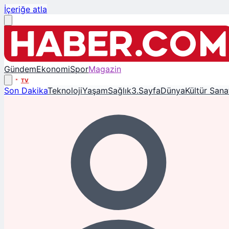
İçeriğe atla
Gündem
Ekonomi
Spor
Magazin
TV
Son Dakika
Teknoloji
Yaşam
Sağlık
3.Sayfa
Dünya
Kültür Sana