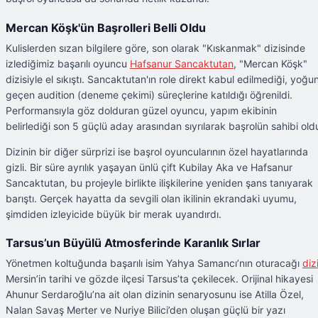
Mercan Köşk'ün Başrolleri Belli Oldu
Kulislerden sızan bilgilere göre, son olarak "Kıskanmak" dizisinde
izlediğimiz başarılı oyuncu
Hafsanur Sancaktutan
, "Mercan Köşk"
dizisiyle el sıkıştı. Sancaktutan'ın role direkt kabul edilmediği, yoğu
geçen audition (deneme çekimi) süreçlerine katıldığı öğrenildi.
Performansıyla göz dolduran güzel oyuncu, yapım ekibinin
belirlediği son 5 güçlü aday arasından sıyrılarak başrolün sahibi old
Dizinin bir diğer sürprizi ise başrol oyuncularının özel hayatlarında
gizli. Bir süre ayrılık yaşayan ünlü çift Kubilay Aka ve Hafsanur
Sancaktutan, bu projeyle birlikte ilişkilerine yeniden şans tanıyarak
barıştı. Gerçek hayatta da sevgili olan ikilinin ekrandaki uyumu,
şimdiden izleyicide büyük bir merak uyandırdı.
Tarsus’un Büyülü Atmosferinde Karanlık Sırlar
Yönetmen koltuğunda başarılı isim Yahya Samancı’nın oturacağı
diz
Mersin’in tarihi ve gözde ilçesi Tarsus’ta çekilecek. Orijinal hikayesi
Ahunur Serdaroğlu’na ait olan dizinin senaryosunu ise Atilla Özel,
Nalan Savaş Merter ve Nuriye Bilici’den oluşan güçlü bir yazı