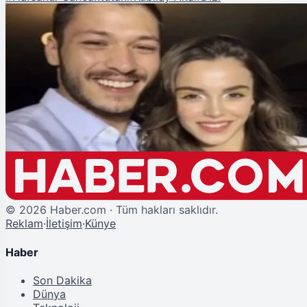
Şu An Okunan
Mercan Köşk Dizisinin Başrolleri Hafsanur Sancaktutan - Kubilay Aka Çifti
Oldu
©
2026
Haber.com · Tüm hakları saklıdır.
Reklam
·
İletişim
·
Künye
Haber
Son Dakika
Dünya