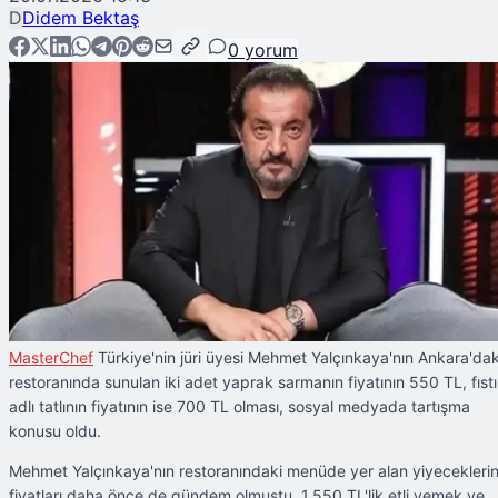
D
Didem Bektaş
0
yorum
MasterChef
Türkiye'nin jüri üyesi Mehmet Yalçınkaya'nın Ankara'dak
restoranında sunulan iki adet yaprak sarmanın fiyatının 550 TL, fıst
adlı tatlının fiyatının ise 700 TL olması, sosyal medyada tartışma
konusu oldu.
Mehmet Yalçınkaya'nın restoranındaki menüde yer alan yiyecekleri
fiyatları daha önce de gündem olmuştu. 1.550 TL'lik etli yemek ve