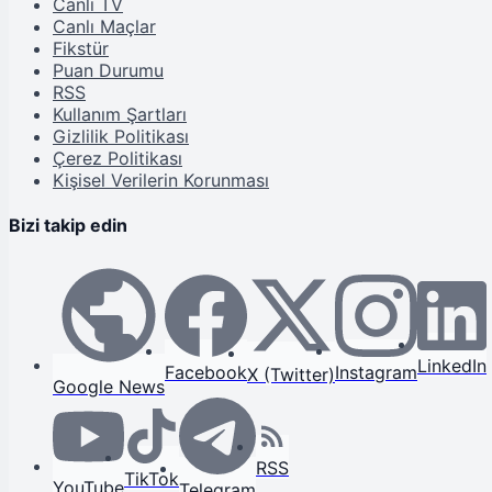
Canlı TV
Canlı Maçlar
Fikstür
Puan Durumu
RSS
Kullanım Şartları
Gizlilik Politikası
Çerez Politikası
Kişisel Verilerin Korunması
Bizi takip edin
LinkedIn
Facebook
Instagram
X (Twitter)
Google News
RSS
TikTok
YouTube
Telegram