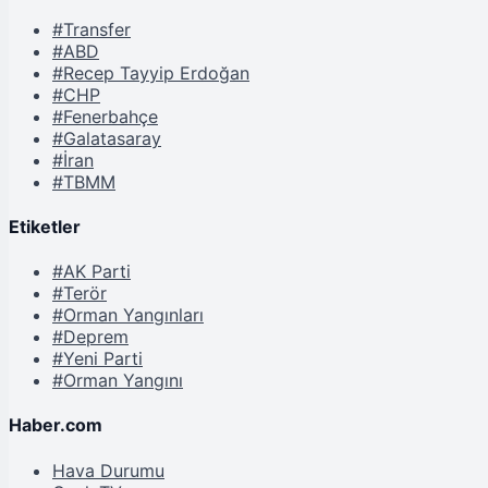
#Transfer
#ABD
#Recep Tayyip Erdoğan
#CHP
#Fenerbahçe
#Galatasaray
#İran
#TBMM
Etiketler
#AK Parti
#Terör
#Orman Yangınları
#Deprem
#Yeni Parti
#Orman Yangını
Haber.com
Hava Durumu