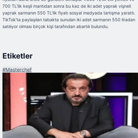
700 TL'lik keşli mantıdan sonra bu kez de iki adet yaprak vişneli
yaprak sarmanın 550 TL'lik fiyatı sosyal medyada tartışma yarattı.
TikTok'ta paylaşılan tabakta sunulan iki adet sarmanın 550 liradan
satılıyor olması birçok kişi tarafından abartılı bulundu.
Etiketler
#
Masterchef
Şu An Okunan
Mehmet Yalçınkaya'nın Restoranında Sunulan Yaprak Sarmanın Fiyatı
Görenleri Şoke Etti!