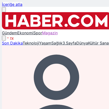
İçeriğe atla
Gündem
Ekonomi
Spor
Magazin
TV
Son Dakika
Teknoloji
Yaşam
Sağlık
3.Sayfa
Dünya
Kültür Sana