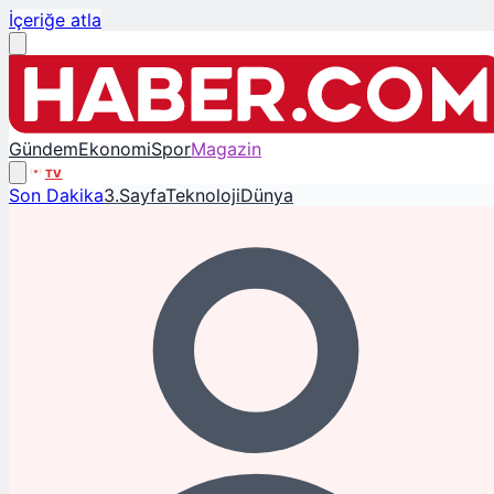
İçeriğe atla
Gündem
Ekonomi
Spor
Magazin
TV
Son Dakika
3.Sayfa
Teknoloji
Dünya