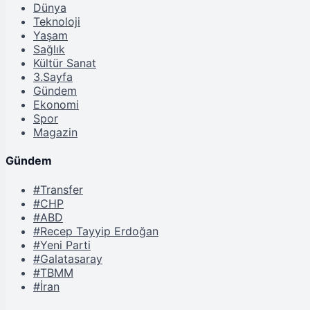
Dünya
Teknoloji
Yaşam
Sağlık
Kültür Sanat
3.Sayfa
Gündem
Ekonomi
Spor
Magazin
Gündem
#Transfer
#CHP
#ABD
#Recep Tayyip Erdoğan
#Yeni Parti
#Galatasaray
#TBMM
#İran