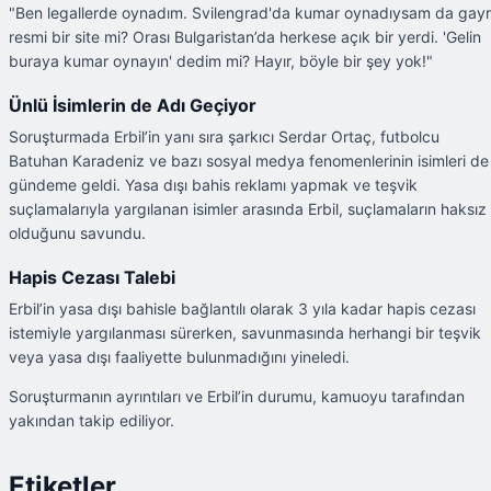
"Ben legallerde oynadım. Svilengrad'da kumar oynadıysam da gayr
resmi bir site mi? Orası Bulgaristan’da herkese açık bir yerdi. 'Gelin
buraya kumar oynayın' dedim mi? Hayır, böyle bir şey yok!"
Ünlü İsimlerin de Adı Geçiyor
Soruşturmada Erbil’in yanı sıra şarkıcı Serdar Ortaç, futbolcu
Batuhan Karadeniz ve bazı sosyal medya fenomenlerinin isimleri de
gündeme geldi. Yasa dışı bahis reklamı yapmak ve teşvik
suçlamalarıyla yargılanan isimler arasında Erbil, suçlamaların haksız
olduğunu savundu.
Hapis Cezası Talebi
Erbil’in yasa dışı bahisle bağlantılı olarak 3 yıla kadar hapis cezası
istemiyle yargılanması sürerken, savunmasında herhangi bir teşvik
veya yasa dışı faaliyette bulunmadığını yineledi.
Soruşturmanın ayrıntıları ve Erbil’in durumu, kamuoyu tarafından
yakından takip ediliyor.
Etiketler