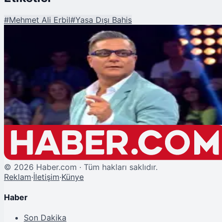
#
Mehmet Ali Erbil
#
Yasa Dışı Bahis
Şu An Okunan
Mehmet Ali Erbil’den Yasa Dışı Bahis Savunması: "Legallerde Oynadım"
©
2026
Haber.com · Tüm hakları saklıdır.
Reklam
·
İletişim
·
Künye
Haber
Son Dakika