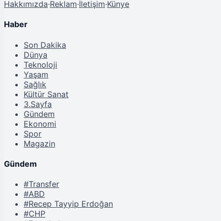
Hakkımızda
·
Reklam
·
İletişim
·
Künye
Haber
Son Dakika
Dünya
Teknoloji
Yaşam
Sağlık
Kültür Sanat
3.Sayfa
Gündem
Ekonomi
Spor
Magazin
Gündem
#Transfer
#ABD
#Recep Tayyip Erdoğan
#CHP