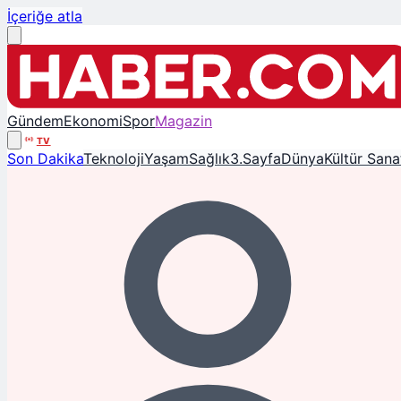
İçeriğe atla
Gündem
Ekonomi
Spor
Magazin
TV
Son Dakika
Teknoloji
Yaşam
Sağlık
3.Sayfa
Dünya
Kültür Sana