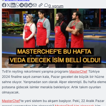
0
yorum
Tv8’in reyting rekortmeni yarışma programı
MasterChef
Türkiye
2024 finaline sayılı zaman kala, Pazar geceleri de büyük bir hüzne
sahne oluyor. Yarışmadan son olarak Alper elenmişti. Bu hafta elem
potasına gidecek isimler merakla bekleniyor. Artık takım oyunları
olmayacak.
MasterChef
’te yeni sistem bu akşam başlıyor. Peki, 22 Aralık Pazar
gecesi yarışmadan kim elenecek?
MasterChef kim elenecek
kim