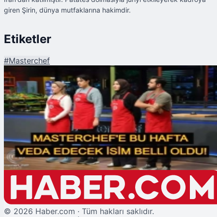
giren Şirin, dünya mutfaklarına hakimdir.
Etiketler
#
Masterchef
Şu An Okunan
MasterChef’e Bu Hafta Veda Edecek İsim İfşa Edildi! Uzak Diyarlardan
Gelmişti...
©
2026
Haber.com · Tüm hakları saklıdır.