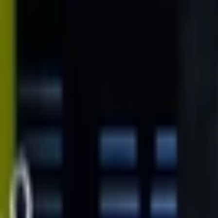
İçeriğe atla
Gündem
Ekonomi
Spor
Magazin
TV
Son Dakika
3.Sayfa
Teknoloji
Dünya