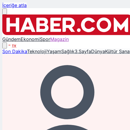
İçeriğe atla
Gündem
Ekonomi
Spor
Magazin
TV
Son Dakika
Teknoloji
Yaşam
Sağlık
3.Sayfa
Dünya
Kültür Sana