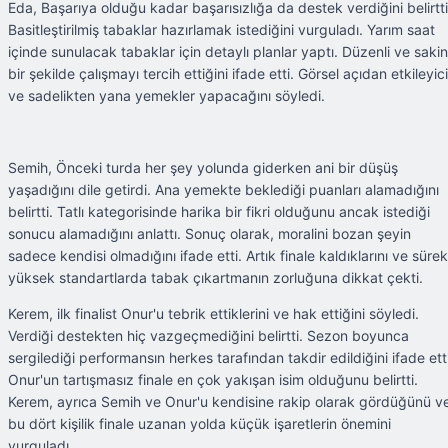
Eda, Başarıya olduğu kadar başarısızlığa da destek verdiğini belirtti
Basitleştirilmiş tabaklar hazırlamak istediğini vurguladı. Yarım saat
içinde sunulacak tabaklar için detaylı planlar yaptı. Düzenli ve sakin
bir şekilde çalışmayı tercih ettiğini ifade etti. Görsel açıdan etkileyici
ve sadelikten yana yemekler yapacağını söyledi.
Semih, Önceki turda her şey yolunda giderken ani bir düşüş
yaşadığını dile getirdi. Ana yemekte beklediği puanları alamadığını
belirtti. Tatlı kategorisinde harika bir fikri olduğunu ancak istediği
sonucu alamadığını anlattı. Sonuç olarak, moralini bozan şeyin
sadece kendisi olmadığını ifade etti. Artık finale kaldıklarını ve sürekl
yüksek standartlarda tabak çıkartmanın zorluğuna dikkat çekti.
Kerem, ilk finalist Onur'u tebrik ettiklerini ve hak ettiğini söyledi.
Verdiği destekten hiç vazgeçmediğini belirtti. Sezon boyunca
sergilediği performansın herkes tarafından takdir edildiğini ifade etti
Onur'un tartışmasız finale en çok yakışan isim olduğunu belirtti.
Kerem, ayrıca Semih ve Onur'u kendisine rakip olarak gördüğünü v
bu dört kişilik finale uzanan yolda küçük işaretlerin önemini
vurguladı.