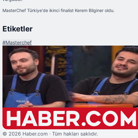
MasterChef Türkiye'de ikinci finalist Kerem Bilginer oldu.
Etiketler
#
Masterchef
Şu An Okunan
MasterChef'te İkinci Finalist Belli Oldu
©
2026
Haber.com · Tüm hakları saklıdır.