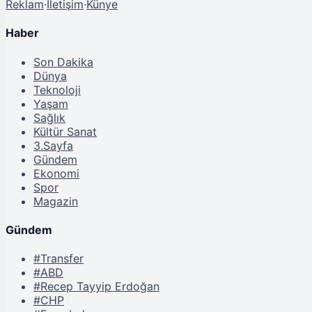
Reklam
·
İletişim
·
Künye
Haber
Son Dakika
Dünya
Teknoloji
Yaşam
Sağlık
Kültür Sanat
3.Sayfa
Gündem
Ekonomi
Spor
Magazin
Gündem
#Transfer
#ABD
#Recep Tayyip Erdoğan
#CHP