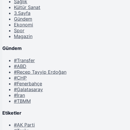
Sağlık
Kültür Sanat
3.Sayfa
Gündem
Ekonomi
Spor
Magazin
Gündem
#Transfer
#ABD
#Recep Tayyip Erdoğan
#CHP
#Fenerbahçe
#Galatasaray
#İran
#TBMM
Etiketler
#AK Parti