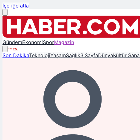
İçeriğe atla
Gündem
Ekonomi
Spor
Magazin
TV
Son Dakika
Teknoloji
Yaşam
Sağlık
3.Sayfa
Dünya
Kültür Sana