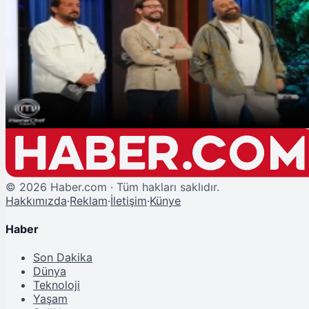
Şu An Okunan
MasterChef kaptanlık oyunu kim kazandı 25 Kasım 2024? MasterChef'te
yeni takımlar nasıl oluştu?
©
2026
Haber.com · Tüm hakları saklıdır.
Hakkımızda
·
Reklam
·
İletişim
·
Künye
Haber
Son Dakika
Dünya
Teknoloji
Yaşam