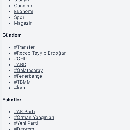
Gündem
Ekonomi
Spor
Magazin
Gündem
#Transfer
#Recep Tayyip Erdoğan
#CHP
#ABD
#Galatasaray
#Fenerbahçe
#TBMM
#İran
Etiketler
#AK Parti
#Orman Yangınları
#Yeni Parti
#Deprem