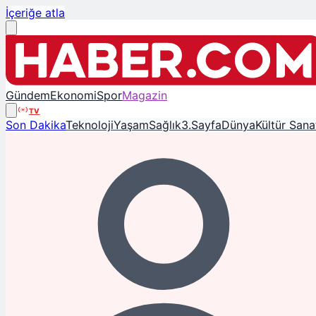
İçeriğe atla
Gündem
Ekonomi
Spor
Magazin
TV
Son Dakika
Teknoloji
Yaşam
Sağlık
3.Sayfa
Dünya
Kültür Sana