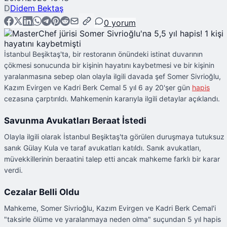
D
Didem Bektaş
0
yorum
İstanbul Beşiktaş'ta, bir restoranın önündeki istinat duvarının
çökmesi sonucunda bir kişinin hayatını kaybetmesi ve bir kişinin
yaralanmasına sebep olan olayla ilgili davada şef Somer Sivrioğlu,
Kazım Evirgen ve Kadri Berk Cemal 5 yıl 6 ay 20'şer gün
hapis
cezasına çarptırıldı. Mahkemenin kararıyla ilgili detaylar açıklandı.
Savunma Avukatları Beraat İstedi
Olayla ilgili olarak İstanbul Beşiktaş'ta görülen duruşmaya tutuksuz
sanık Gülay Kula ve taraf avukatları katıldı. Sanık avukatları,
müvekkillerinin beraatini talep etti ancak mahkeme farklı bir karar
verdi.
Cezalar Belli Oldu
Mahkeme, Somer Sivrioğlu, Kazım Evirgen ve Kadri Berk Cemal'i
"taksirle ölüme ve yaralanmaya neden olma" suçundan 5 yıl hapis