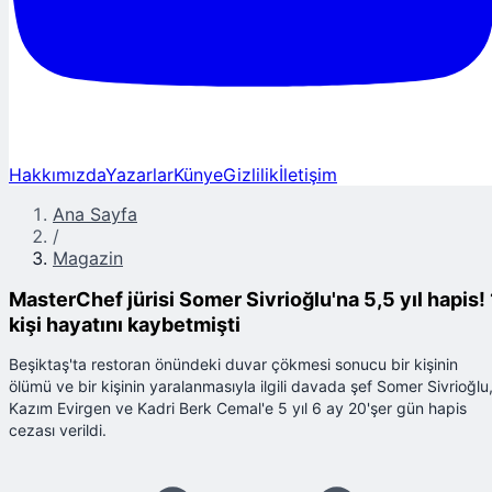
Hakkımızda
Yazarlar
Künye
Gizlilik
İletişim
Ana Sayfa
/
Magazin
MasterChef jürisi Somer Sivrioğlu'na 5,5 yıl hapis! 
kişi hayatını kaybetmişti
Beşiktaş'ta restoran önündeki duvar çökmesi sonucu bir kişinin
ölümü ve bir kişinin yaralanmasıyla ilgili davada şef Somer Sivrioğlu
Kazım Evirgen ve Kadri Berk Cemal'e 5 yıl 6 ay 20'şer gün hapis
cezası verildi.